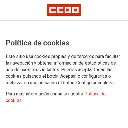
Cerca de mil delegadas y
Política de cookies
delegados de CCOO se concentran
ante el Congreso para exigir un
Este sitio usa cookies propias y de terceros para facilitar
acuerdo en materia salarial y de
la navegación y obtener información de estadísticas de
uso de nuestros visitantes. Puedes aceptar todas las
derechos para el sector público
cookies pulsando el botón 'Aceptar' o configurarlas o
rechazar su uso pulsando el botón 'Configurar cookies'
Delegados y delegadas del Sector de Justicia de CCOO de toda España
participamos también en esta concentración haciendo visibles nuestras
Para más información consulta nuestra
Política de
reivindicaciones en materia de Carrera Profesional, Promoción Interna y
Movilidad
cookies
El Área Pública de CCOO retomó las movilizaciones por la defensa de
los salarios y las condiciones de trabajo de tres millones trescientas mil
empleadas y empleados públicos ayer, 14 de julio, con una
concentración ante el Congreso de los Diputados coincidiendo con el
debate del estado de la nación