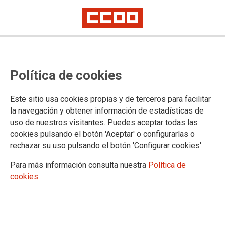
Comunidad de Madrid:
Política de cookies
convocatoria para provisión de
puestos de trabajo, por libre
Este sitio usa cookies propias y de terceros para facilitar
designación, en la Nueva Oficina
la navegación y obtener información de estadísticas de
uso de nuestros visitantes. Puedes aceptar todas las
Fiscal
cookies pulsando el botón 'Aceptar' o configurarlas o
rechazar su uso pulsando el botón 'Configurar cookies'
Publicado en el BOE de 1 de julio de 2022
Para más información consulta nuestra
Política de
cookies
01/07/2022.
TEMAS
Concursos