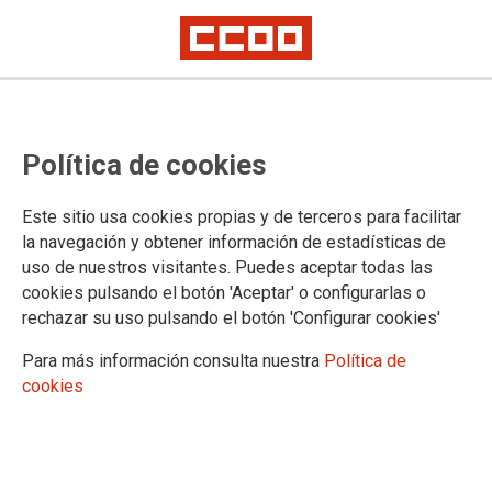
Publicado en el BOE el Real
Política de cookies
Decreto 286/2022, de 19 de abril,
por el que se modifica la
Este sitio usa cookies propias y de terceros para facilitar
obligatoriedad del uso de
la navegación y obtener información de estadísticas de
uso de nuestros visitantes. Puedes aceptar todas las
mascarillas durante la situación de
cookies pulsando el botón 'Aceptar' o configurarlas o
crisis sanitaria ocasionada por la
rechazar su uso pulsando el botón 'Configurar cookies'
COVID-19
Para más información consulta nuestra
Política de
cookies
Publicado en el BOE de 20 de abril de 2022
20/04/2022.