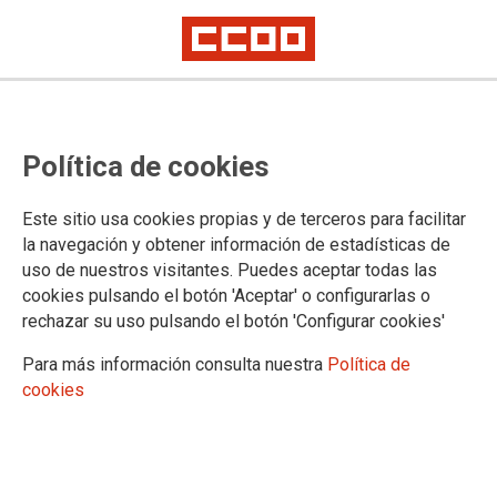
OFERTA COMISIÓN DE SERVICIO -
Política de cookies
Oferta CS-11/2022 Barcelona,
Gavà, Castelldefels, Granollers,
Este sitio usa cookies propias y de terceros para facilitar
Sabadell i Sant Esteve Sesrovires​
la navegación y obtener información de estadísticas de
uso de nuestros visitantes. Puedes aceptar todas las
Oferta per incorporar 12 persones mitjançant una comissió de serveis
cookies pulsando el botón 'Aceptar' o configurarlas o
(CS-11/2022). Oferta para incorporar 12 personas mediante una comisión
rechazar su uso pulsando el botón 'Configurar cookies'
de servicio (CS-11/2022)
Para más información consulta nuestra
Política de
21/03/2022.
cookies
TEMAS
Comisiones de Servicio/Sustituciones