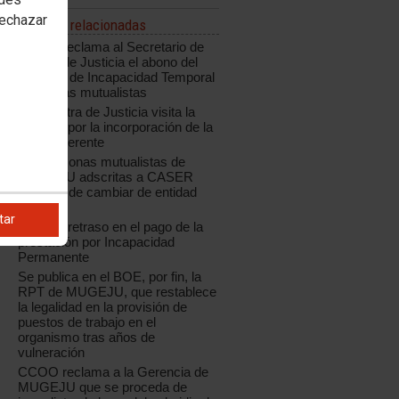
rechazar
Noticias relacionadas
CCOO reclama al Secretario de
Estado de Justicia el abono del
subsidio de Incapacidad Temporal
a los y las mutualistas
La ministra de Justicia visita la
Mugeju, por la incorporación de la
nueva Gerente
Las personas mutualistas de
MUGEJU adscritas a CASER
deberán de cambiar de entidad
médica
tar
Mugeju: retraso en el pago de la
prestación por Incapacidad
Permanente
Se publica en el BOE, por fin, la
RPT de MUGEJU, que restablece
la legalidad en la provisión de
puestos de trabajo en el
organismo tras años de
vulneración
CCOO reclama a la Gerencia de
MUGEJU que se proceda de