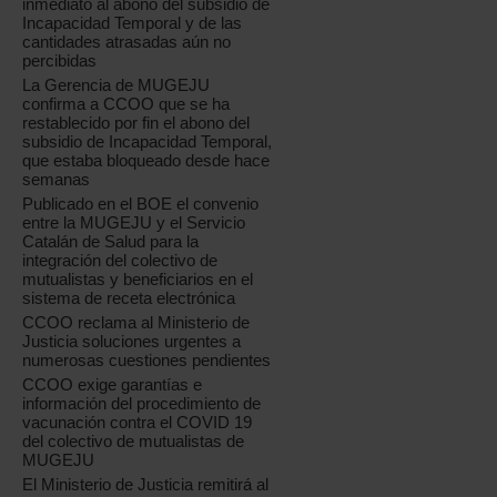
inmediato al abono del subsidio de
Incapacidad Temporal y de las
cantidades atrasadas aún no
percibidas
La Gerencia de MUGEJU
confirma a CCOO que se ha
restablecido por fin el abono del
subsidio de Incapacidad Temporal,
que estaba bloqueado desde hace
semanas
Publicado en el BOE el convenio
entre la MUGEJU y el Servicio
Catalán de Salud para la
integración del colectivo de
mutualistas y beneficiarios en el
sistema de receta electrónica
CCOO reclama al Ministerio de
Justicia soluciones urgentes a
numerosas cuestiones pendientes
CCOO exige garantías e
información del procedimiento de
vacunación contra el COVID 19
del colectivo de mutualistas de
MUGEJU
El Ministerio de Justicia remitirá al