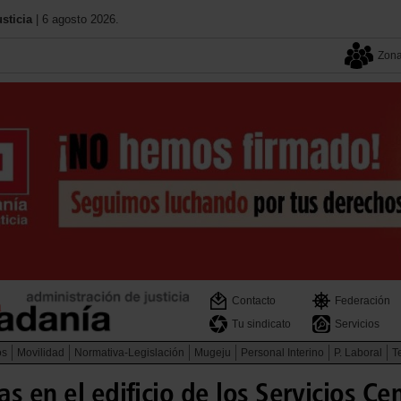
sticia
| 6 agosto 2026.
Zona
Contacto
Federación
Tu sindicato
Servicios
os
Movilidad
Normativa-Legislación
Mugeju
Personal Interino
P. Laboral
Te
s en el edificio de los Servicios C