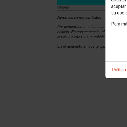
aceptar 
Mugeju
su uso 
Aviso servicios centrales
Para má
Por desperfectos en las instalaciones cent
edificio. En consecuencia, el servicio pe
los mutualistas y sus trabajadores
En el momento en que tengamos más info
Política