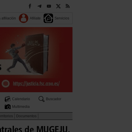
 afiliación
Afiliate
Servicios
Calendario
Buscador
Multimedia
rritorios
Documentos
entrales de MUGEJU.