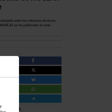
e
salojado ante los informes técnicos
 MUGEJU se ha publicado la nota
 y
edes