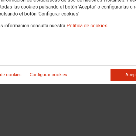
todas las cookies pulsando el botón 'Aceptar' o configurarlas o 
pulsando el botón 'Configurar cookies'
s información consulta nuestra
Política de cookies
rales de la Mutualidad General Judicial, se está procediendo a la revisión del
rmanecerá interrumpido hasta nuevas indicaciones en aras a la seguridad de
rmación informaremos inmediatamente
 de cookies
Configurar cookies
Acep