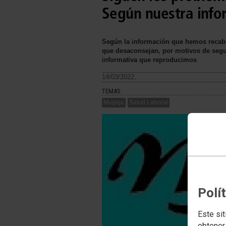
Según nuestra info
Según la información que hemos recabad
que desaconsejan, por motivos de segu
informativa que reproducimos
14/03/2022.
TEMAS
Mugeju
Salud Laboral
Polí
Este sit
obtener