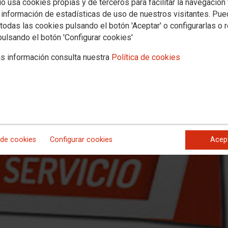
io usa cookies propias y de terceros para facilitar la navegación
cio provincia de Sevilla
 información de estadísticas de uso de nuestros visitantes. Pu
todas las cookies pulsando el botón 'Aceptar' o configurarlas o 
pulsando el botón 'Configurar cookies'
s información consulta nuestra
Política de cookies
 de cookies
Configurar cookies
Acep