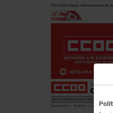
FSC-CCOO Sector Administración de Ju
Inicio
Últimas Noticias
Procesos Selectiv
Polí
Documentos
Territorios
Andalucía