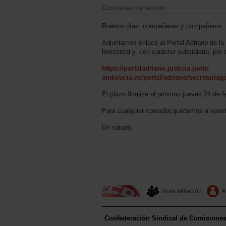
Comisiones de servicio
Buenos días, compañeras y compañeros.
Adjuntamos enlace al Portal Adriano de la 
horizontal y, con carácter subsidiario, por s
https://portaladriano.justicia.junta-
andalucia.es/portal/adriano/secretar
El plazo finaliza el próximo jueves 24 de f
Para cualquier consulta,quedamos a vuest
Un saludo,
Zona afiliación
A
Confederación Sindical de Comisione