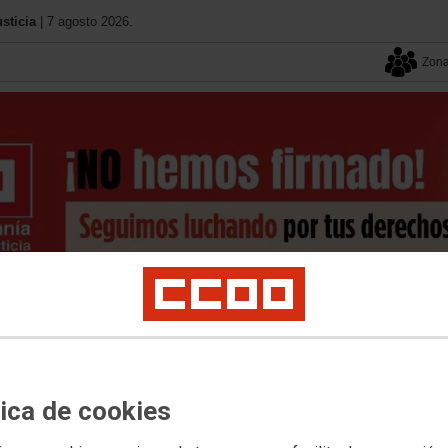
sticia
| 7 agosto 2026.
Zona
Contacto
Federación
Tu sindicato
Servicios
os
Movilidad
Normativa-Legislación
Mugeju
Personal Interino
P. Laboral
Te
tica de cookies