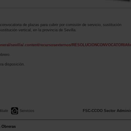
convocatoria de plazas para cubrir por comisión de servicio, sustitución
ustitución vertical, en la provincia de Sevilla.
iageneral/sevilla/.content/recursosexternos/RESOLUCIONCONVOCATORIAf
ebrero.
ra disposición.
FSC-CCOO Sector Administ
filiate
Servicios
s Obreras