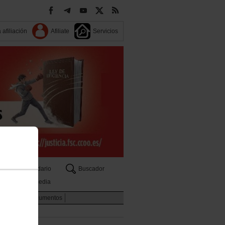
 afiliación
Afiliate
Servicios
Calendario
Buscador
Multimedia
rritorios
Documentos