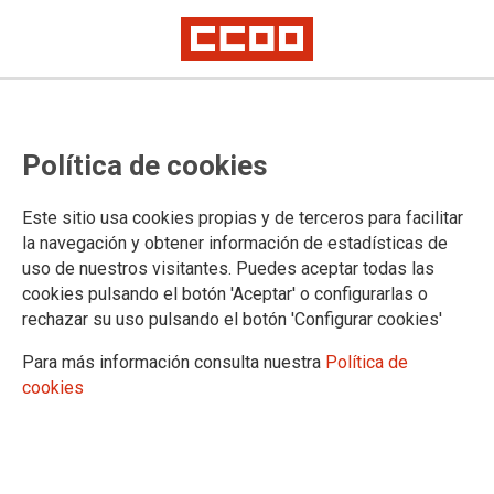
Publicadas las listas provisionales
Política de cookies
de personas admitidas y excluidas
en las bolsas de personal interino
Este sitio usa cookies propias y de terceros para facilitar
de la Administración de Justicia en
la navegación y obtener información de estadísticas de
uso de nuestros visitantes. Puedes aceptar todas las
Canarias
cookies pulsando el botón 'Aceptar' o configurarlas o
rechazar su uso pulsando el botón 'Configurar cookies'
La resolución publicada en el Boletín Oficial de Canarias y
Para más información consulta nuestra
Política de
los listados provisionales pueden verse en
este enlace
cookies
16/02/2022.
TEMAS
Personal Interino