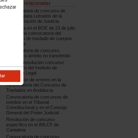
Noticias relacionadas
rechazar
Convocatoria de concurso de
traslado para Letrados de la
Administración de Justicia
Publicada en el BOE de 23 de julio
de 2018 la convocatoria del
concurso de traslado de cuerpos
generales
Convocatoria de concurso
específico ámbito no transferido
Aragón: resolución concurso
específico del Instituto de
Medicina Legal
tar
Corrección de errores en la
convocatoria del Concurso de
Traslados en Andalucía
Convocatoria de concursos de
méritos en el Tribunal
Constitucional y en el Consejo
General del Poder Judicial
Resolución de concurso
específico en el IMLCF de
Cantabria
Convocatoria de concurso