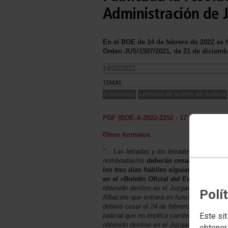
Administración de J
En el BOE de 14 de febrero de 2022 se 
Orden JUS/1507/2021, de 21 de diciembr
14/02/2022.
TEMAS
Concursos
Letrados de la Adm. de Justicia
PDF (BOE-A-2022-2252 - 17 págs. - 683 
Otros formatos
"... Las letradas y los letrados de la Admin
nombradas/os
deberán cesar en sus actu
los tres días hábiles siguientes a la pu
en el «Boletín Oficial del Estado»
, excep
obtenido destino en el Juzgado de Primera
Polí
Albacete que entrará en funcionamiento e
deberá cesar el 24 de febrero al prestar s
Este sit
judicial que no implica cambio de residenci
obtenido destino en el Juzgado de Primera
obtener