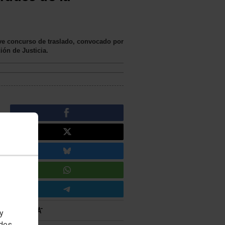
lve concurso de traslado, convocado por
ión de Justicia.
 y
edes