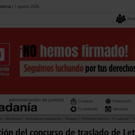
sticia
| 7 agosto 2026.
Zona
Contacto
Federación
Tu sindicato
Servicios
os
Movilidad
Normativa-Legislación
Mugeju
Personal Interino
P. Laboral
Te
ción del concurso de traslado de Le