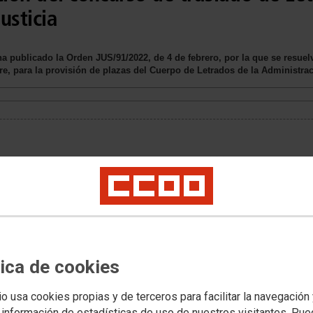
usticia
ha publicado la Orden JUS/91/2022, de 4 de febrero, por la que se resue
e, para la provisión de plazas del Cuerpo de Letrados de la Administrac
KB)
istración de Justicia
ales destinos dentro de
blicación de esta Orden
to la letrada que ha
 Instancia n.º 3 de
tica de cookies
l 1 de marzo de 2022, que
ervicio en un órgano
io usa cookies propias y de terceros para facilitar la navegación
a; la letrada que ha
 Instancia e Instrucción 8
 información de estadísticas de uso de nuestros visitantes. Pu