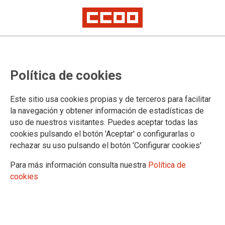
Publicada la convocatoria del
Política de cookies
proceso selectivo para ingreso en
el Cuerpo de Letrados de la
Este sitio usa cookies propias y de terceros para facilitar
Administración de Justicia
la navegación y obtener información de estadísticas de
uso de nuestros visitantes. Puedes aceptar todas las
BOE de 11 de enero de 2022: se publica la convocatoria del proceso
cookies pulsando el botón 'Aceptar' o configurarlas o
selectivo de Letrados de la Administración de Justicia correspondiente a
rechazar su uso pulsando el botón 'Configurar cookies'
las OEP 2019, 2020 Y 2021
El Ministerio de Justicia consuma de nuevo la vulneración del derecho a
Para más información consulta nuestra
Política de
la negociación colectiva y el desprecio a los derechos de las miles de
personas opositoras de los turnos de promoción interna y libre
cookies
En el BOE de 11 de enero de 2022 se ha publicado la
Orden
JUS/1523/2021, de 3 de diciembre, por la que se convoca
proceso selectivo para ingreso, por el sistema general de