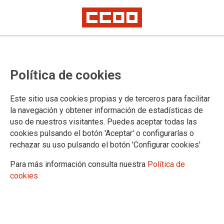
Conflicto con el Ministerio de Justicia en el ámbito no transferido
Ámbito no transferido: reunión
Política de cookies
con los grupos parlamentarios del
PSOE y Unidas Podemos
Este sitio usa cookies propias y de terceros para facilitar
la navegación y obtener información de estadísticas de
uso de nuestros visitantes. Puedes aceptar todas las
Las organizaciones sindicales CSIF, STAJ, CCOO y UGT
cookies pulsando el botón 'Aceptar' o configurarlas o
hemos mantenido nuevos encuentros con los grupos
rechazar su uso pulsando el botón 'Configurar cookies'
parlamentarios de PSOE y UNIDAS PODEMOS para
Para más información consulta nuestra
Política de
aumentar la presión por el incumplimiento del Acuerdo de 14
cookies
de septiembre de complemento específico del territorio
ministerio.
24/11/2021.
TEMAS