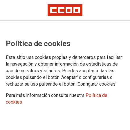
El Ministerio de Justicia reanuda las negociaciones del nuevo Reglamento
de los Institutos de Medicina Legal y Ciencias Forenses
El Ministerio de Justicia reanuda
Política de cookies
las negociaciones del nuevo
Este sitio usa cookies propias y de terceros para facilitar
Reglamento de los Institutos de
la navegación y obtener información de estadísticas de
uso de nuestros visitantes. Puedes aceptar todas las
Medicina Legal y Ciencias
cookies pulsando el botón 'Aceptar' o configurarlas o
Forenses
rechazar su uso pulsando el botón 'Configurar cookies'
Para más información consulta nuestra
Política de
CCOO volverá a insistir en la constitución obligatoria en todos los IML de
Servicios de Psiquiatría Forense, de Laboratorio y de Psicología y
cookies
Trabajo Social Forense y la dedicación exclusiva en las Unidades de
Valoración Forense Integral dotadas de personal obligatoriamente
especializado y formado
CCOO volverá a proponer en la mesa de negociación la