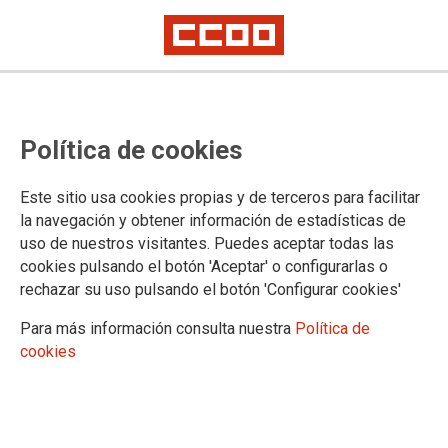
Negociación del complemento específico del ámbito no transferido.
El Ministerio de Justicia insiste en
Política de cookies
no aceptar las propuestas de
CCOO y el ámbito no transferido
Este sitio usa cookies propias y de terceros para facilitar
la navegación y obtener información de estadísticas de
seguirá siendo uno de los peores
uso de nuestros visitantes. Puedes aceptar todas las
cookies pulsando el botón 'Aceptar' o configurarlas o
retribuidos de la Administración
rechazar su uso pulsando el botón 'Configurar cookies'
de Justicia
Para más información consulta nuestra
Política de
cookies
El Ministerio de Justicia realiza, la que dice ser la última propuesta, una
nueva oferta para el incremento del complemento específico que CCOO
hemos conseguido arrancar al mantener la firmeza en nuestras
reivindicaciones, pero que seguimos considerando insuficiente.
Esta definitiva propuesta del ministerio ubicaría al ámbito no transferido,
en relación con las retribuciones complementarias de los distintos