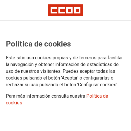
Publicada en el BOE resolución de
Política de cookies
concurso de traslado de Letrados
de la Administración de Justicia
Este sitio usa cookies propias y de terceros para facilitar
la navegación y obtener información de estadísticas de
uso de nuestros visitantes. Puedes aceptar todas las
Publicado en el BOE de 4 de septiembre de 2021.
cookies pulsando el botón 'Aceptar' o configurarlas o
04/09/2021.
rechazar su uso pulsando el botón 'Configurar cookies'
TEMAS
Para más información consulta nuestra
Política de
Concursos
cookies
Hoy se ha publicado en el BOE:
MINISTERIO DE JUSTICIA