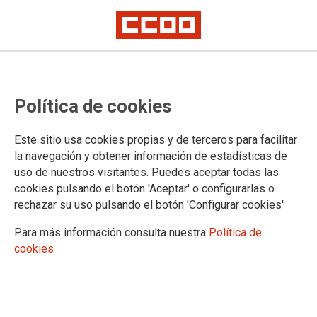
Plazas que se ofertarán en el
Política de cookies
concurso de traslado 2021, ámbito
de La Rioja
Este sitio usa cookies propias y de terceros para facilitar
la navegación y obtener información de estadísticas de
uso de nuestros visitantes. Puedes aceptar todas las
Relación de plazas de la Administración de Justicia en La
cookies pulsando el botón 'Aceptar' o configurarlas o
Rioja que se ofertarán en el concurso de traslado de cuerpos
rechazar su uso pulsando el botón 'Configurar cookies'
generales de próxima convocatoria
Para más información consulta nuestra
Política de
08/07/2021.
cookies
TEMAS
Concursos