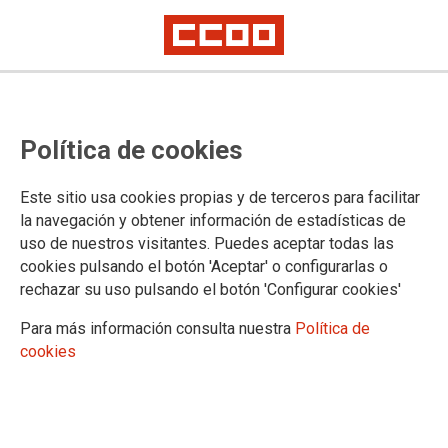
Sentencia de la Sala de lo Social del Tribunal Supremo
El cambio de doctrina del Tribunal
Política de cookies
Supremo no afecta al personal
funcionario interino
Este sitio usa cookies propias y de terceros para facilitar
la navegación y obtener información de estadísticas de
uso de nuestros visitantes. Puedes aceptar todas las
El anuncio de esta sentencia ha provocado cierto revuelo en las redes
sociales, donde la desinformación y los mensajes maliciosamente
cookies pulsando el botón 'Aceptar' o configurarlas o
interesados son la tónica general y han causado preocupación entre el
rechazar su uso pulsando el botón 'Configurar cookies'
personal de la Administración de Justicia.
Para más información consulta nuestra
Política de
CCOO informa que la sentencia anunciada ayer por la Sala
cookies
Cuarta (de lo Social) del Tribunal Supremo en relación con el
personal interino, está referida exclusivamente al personal
laboral, y no afecta aen absoluto al personal funcionario
interino en general, ni al personal funcionario interino de la
Administración de Justicia en particular.