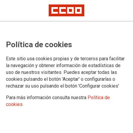
SOLICITUD DE CERTIFICADO DE COTIZACIONES A LA SEGURIDAD
SOCIAL
Instrucciones del Ministerio de
Política de cookies
Justicia para solicitar el
Este sitio usa cookies propias y de terceros para facilitar
reconocimiento de periodos
la navegación y obtener información de estadísticas de
uso de nuestros visitantes. Puedes aceptar todas las
trabajados como cotizados a la
cookies pulsando el botón 'Aceptar' o configurarlas o
Seguridad Social
rechazar su uso pulsando el botón 'Configurar cookies'
Para más información consulta nuestra
Política de
Aunque CCOO no lo compartimos (
ver información
) ya está
cookies
vigente la
Instrucción del Ministerio de Justicia
para solicitar
el reconocimiento como cotizados a la Seguridad Social de
todos los periodos trabajados por el personal de la
Administración de Justicia.