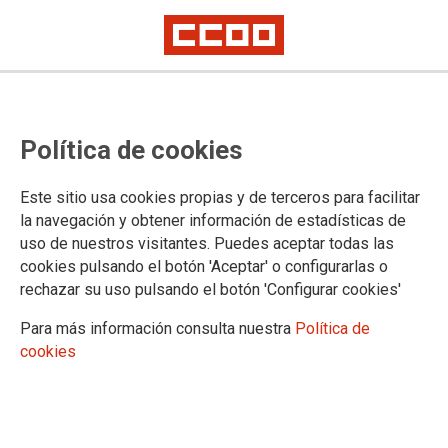
Un buen acuerdo de teletrabajo
Política de cookies
que garantiza los derechos
laborales y la puesta a disposición
Este sitio usa cookies propias y de terceros para facilitar
de los medios por la
la navegación y obtener información de estadísticas de
uso de nuestros visitantes. Puedes aceptar todas las
Administración
cookies pulsando el botón 'Aceptar' o configurarlas o
rechazar su uso pulsando el botón 'Configurar cookies'
El acuerdo firmado por CCOO garantiza el teletrabajo con derechos para
todo el personal de la Administración de Justicia, estando obligadas
Para más información consulta nuestra
Política de
legalmente todas las administraciones competentes a poner a
disposición los medios para el teletrabajo, en todas las oficinas y a la
cookies
mayor brevedad
CCOO
hará un seguimiento minucioso para exigir su
cumplimiento a todas las administraciones con competencias,
y denunciaremos y combatiremos cualquier arbitrariedad que