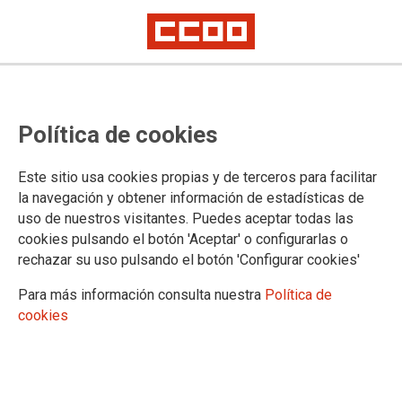
Negociación del Teletrabajo en la Administración de Justicia
Acuerdo de CCOO con el
Política de cookies
Ministerio de Justicia sobre el
teletrabajo
Este sitio usa cookies propias y de terceros para facilitar
la navegación y obtener información de estadísticas de
uso de nuestros visitantes. Puedes aceptar todas las
Esta normativa afectará a todo el territorio nacional, sin perjuicio de las
negociaciones que en cada territorio se puedan realizar.
cookies pulsando el botón 'Aceptar' o configurarlas o
rechazar su uso pulsando el botón 'Configurar cookies'
En la resolución pactada por
CCOO
por el Ministerio de
Justicia no aparece que el informe de la persona responsable
Para más información consulta nuestra
Política de
funcional sobre la denegación de la solicitud del teletrabajo
cookies
sea vinculante. Aun así, el ministerio se ha negado a recoger
expresamente que no es vinculante y éste es el elemento
más negativo de la resolución, motivo por el cual hemos
formulado el voto particular que figura en esta información.