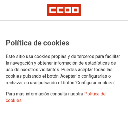
Ministerio de Justicia y Seguridad
Política de cookies
Social se niegan a reconocer como
cotizados de forma inmediata
Este sitio usa cookies propias y de terceros para facilitar
todos los periodos trabajados
la navegación y obtener información de estadísticas de
uso de nuestros visitantes. Puedes aceptar todas las
El Ministerio de Justicia se alía con la Seguridad Social y acepta, sin
cookies pulsando el botón 'Aceptar' o configurarlas o
oponerse, que el reconocimiento de los períodos trabajados como
rechazar su uso pulsando el botón 'Configurar cookies'
cotizados a la Seguridad Social no se anote en el certificado de
cotizaciones hasta que no se solicite la jubilación o la revisión de la
Para más información consulta nuestra
Política de
pensión
cookies
CCOO
hemos reclamado al Ministerio de Justicia que el
Gobierno ordene a la Seguridad Social el cumplimiento
inmediato de la Ley, reconociendo sin dilación la cotización
por todos los periodos que figuren en el certificado de