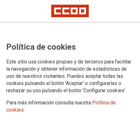
Contrapartidas desfavorables
Política de cookies
para el personal en activo de la
rebaja del precio de los
Este sitio usa cookies propias y de terceros para facilitar
medicamentos para las personas
la navegación y obtener información de estadísticas de
uso de nuestros visitantes. Puedes aceptar todas las
jubiladas en MUGEJU
cookies pulsando el botón 'Aceptar' o configurarlas o
rechazar su uso pulsando el botón 'Configurar cookies'
MUGEJU contesta a la enésima reclamación de CCOO para equiparar el
coste de los medicamentos de las personas jubiladas al Régimen
Para más información consulta nuestra
Política de
General de Seguridad Social
cookies
La MUGEJU vuelve a recordar a CCOO que la equiparación del pago de
medicamentos al del Régimen General de la Seguridad Social de las
personas pensionistas conllevaría también la equiparación para el
personal en activo
Las organizaciones de policías y guardias civiles jubilados/as