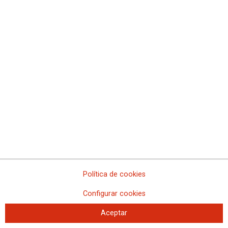
Nueva sede de la delegación de la Mutualidad General Judicial de
Baleares
Incidencias técnicas en los servicios de telefonía de los Servicios
Centrales de la MUGEJU
Confederación Sindical de Comisiones Obreras
Territorios
Política de cookies
Comisiones Obreras de Andalucía
Comisiones Obreras de Aragón
Configurar cookies
Comisiones Obreres d'Asturies
Comissions Obreres de les Illes Balears
Aceptar
Comisiones Obreras de Canarias