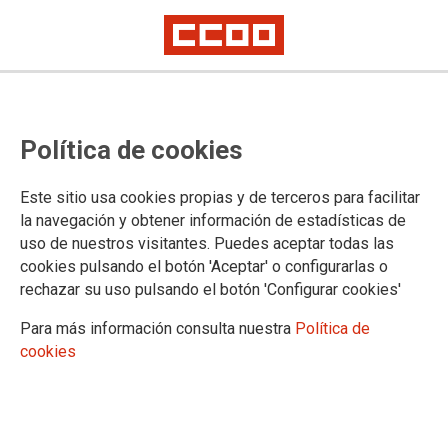
Letrados de la Administración de
Política de cookies
Justicia: convocatoria de concurso
específico
Este sitio usa cookies propias y de terceros para facilitar
la navegación y obtener información de estadísticas de
uso de nuestros visitantes. Puedes aceptar todas las
Hoy se ha publicado en el BOE la Orden JUS/169/2021, de
cookies pulsando el botón 'Aceptar' o configurarlas o
18 de febrero, por la que se convoca concurso específico
rechazar su uso pulsando el botón 'Configurar cookies'
para la provisión de puestos de trabajo del Cuerpo de
Letrados de la Administración de Justicia.
Para más información consulta nuestra
Política de
cookies
26/02/2021.
TEMAS
Concursos