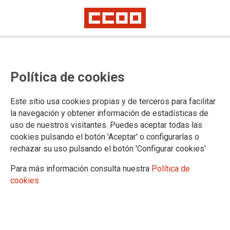
Receta Electrónica
Illes Balears: integración de
Política de cookies
Mugeju en el sistema de receta
electrónica
Este sitio usa cookies propias y de terceros para facilitar
la navegación y obtener información de estadísticas de
uso de nuestros visitantes. Puedes aceptar todas las
Se ha publicado en el BOE el convenio entre la Mutualidad
cookies pulsando el botón 'Aceptar' o configurarlas o
General Judicial y el Servicio de Salud de las Islas Baleares,
rechazar su uso pulsando el botón 'Configurar cookies'
para la integración del colectivo de sus titulares y
Para más información consulta nuestra
Política de
beneficiarios en el sistema de receta electrónica.
cookies
15/02/2021.
TEMAS
Mugeju