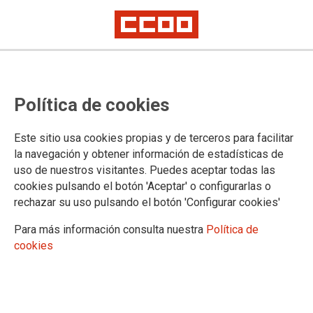
Concurso de traslados de plazas de MUGEJU
Publicado el primer concurso de
Política de cookies
traslados de plazas de MUGEJU.
primero de los que deben
Este sitio usa cookies propias y de terceros para facilitar
la navegación y obtener información de estadísticas de
convocarse y resolverse en el
uso de nuestros visitantes. Puedes aceptar todas las
cookies pulsando el botón 'Aceptar' o configurarlas o
plazo máximo de 2 años de
rechazar su uso pulsando el botón 'Configurar cookies'
puestos genéricos y
Para más información consulta nuestra
Política de
singularizados
cookies
25/01/2021.
TEMAS