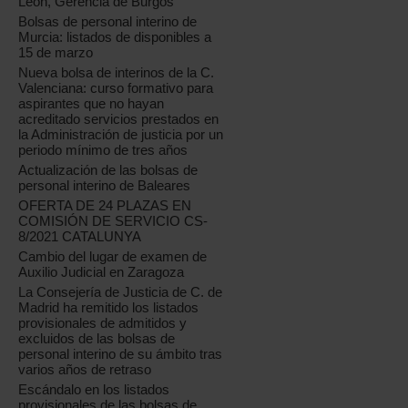
León, Gerencia de Burgos
Bolsas de personal interino de
Murcia: listados de disponibles a
15 de marzo
Nueva bolsa de interinos de la C.
Valenciana: curso formativo para
aspirantes que no hayan
acreditado servicios prestados en
la Administración de justicia por un
periodo mínimo de tres años
Actualización de las bolsas de
personal interino de Baleares
OFERTA DE 24 PLAZAS EN
COMISIÓN DE SERVICIO CS-
8/2021 CATALUNYA
Cambio del lugar de examen de
Auxilio Judicial en Zaragoza
La Consejería de Justicia de C. de
Madrid ha remitido los listados
provisionales de admitidos y
excluidos de las bolsas de
personal interino de su ámbito tras
varios años de retraso
Escándalo en los listados
provisionales de las bolsas de