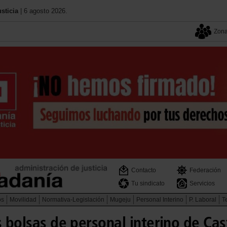
sticia
| 6 agosto 2026.
Zona
Contacto
Federación
Tu sindicato
Servicios
os
Movilidad
Normativa-Legislación
Mugeju
Personal Interino
P. Laboral
Te
s bolsas de personal interino de Cast