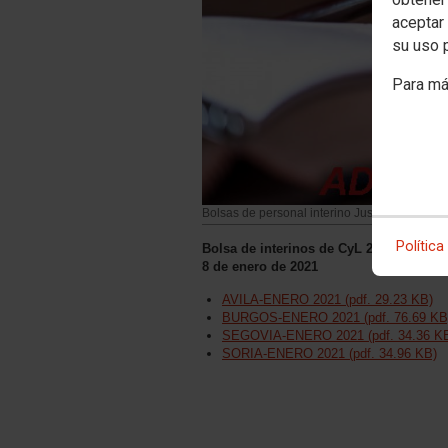
aceptar 
su uso 
Para má
Bolsas de personal interino Justicia
Política
Bolsa de interinos de CyL 2016 Burgos
8 de enero de 2021
AVILA-ENERO 2021 (pdf. 29.23 KB)
BURGOS-ENERO 2021 (pdf. 76.69 KB
SEGOVIA-ENERO 2021 (pdf. 34.36 K
SORIA-ENERO 2021 (pdf. 34.96 KB)