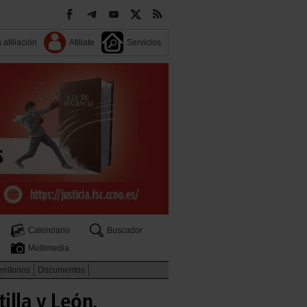
 afiliación
Afiliate
Servicios
Calendario
Buscador
Multimedia
rritorios
Documentos
illa y León,