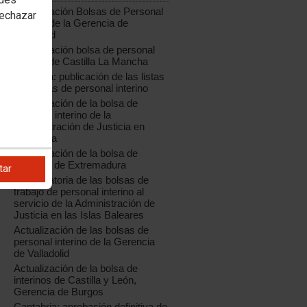
Actualización Bolsas de Personal
rechazar
Interino de la Gerencia de
Valladolid
Actualización bolsa de personal
interino de Castilla La Mancha
Cataluña: publicación de las listas
definitivas de personal interino
Actualización de la bolsa de
personal interino de la
Administración de Justicia en
Cantabria
Actualización de la bolsa de
interinos de Extremadura
tar
Convocatoria de las bolsas de
trabajo de personal interino al
servicio de la Administración de
Justicia en las Islas Baleares
Actualización de las bolsas de
personal interino de la Gerencia
de Valladolid
Actualización de la bolsa de
interinos de Castilla y León,
Gerencia de Burgos
Cantabria: aprobación definitiva de