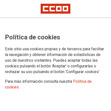
El BOE publica hoy la Ley de
Política de cookies
Presupuestos incluyendo dos
mejoras significativas que CCOO
Este sitio usa cookies propias y de terceros para facilitar
hemos conseguido para el
la navegación y obtener información de estadísticas de
uso de nuestros visitantes. Puedes aceptar todas las
personal de Justicia
cookies pulsando el botón 'Aceptar' o configurarlas o
rechazar su uso pulsando el botón 'Configurar cookies'
Publicada, en el BOE de 31 de diciembre, la Ley de
Para más información consulta nuestra
Política de
Presupuestos Generales del Estado (LGPE) para 2021, que
cookies
incluye dos enmiendas de la máxima importancia, aprobadas
a instancia, e iniciativa en solitario, de
CCOO
.
31/12/2020.