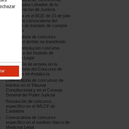
traslado para Letrados de la
rechazar
Administración de Justicia
Publicada en el BOE de 23 de julio
de 2018 la convocatoria del
concurso de traslado de cuerpos
generales
Convocatoria de concurso
específico ámbito no transferido
Aragón: resolución concurso
específico del Instituto de
Medicina Legal
Corrección de errores en la
convocatoria del Concurso de
tar
Traslados en Andalucía
Convocatoria de concursos de
méritos en el Tribunal
Constitucional y en el Consejo
General del Poder Judicial
Resolución de concurso
específico en el IMLCF de
Cantabria
Convocatoria de concurso
e
específico en el Instituto Vasco de
Medicina Legal