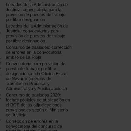
Letrados de la Administración de
Justicia: convocatoria para la
provisión de puestos de trabajo
por libre designación
Letrados de la Administración de
Justicia: convocatorias para
u
provisión de puestos de trabajo
r
por libre designación
,
Concurso de traslados: corrección
de errores en la convocatoria,
ámbito de La Rioja
e
Convocatoria para provisión de
l
puesto de trabajo, por libre
l
designación, en la Oficina Fiscal
s
de Navarra (cuerpos de
Tramitación Procesal y
Administrativa y Auxilio Judicial)
s
a
Concurso de traslados 2020:
fechas posibles de publicación en
/
el BOE de las adjudicaciones
,
provisionales según el Ministerio
de Justicia
s
Corrección de errores en la
convocatoria del concurso de