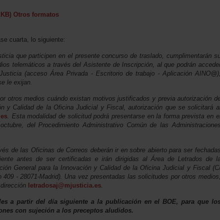
 KB)
Otros formatos
e cuarta, lo siguiente:
ticia que participen en el presente concurso de traslado, cumplimentarán s
edios telemáticos a través del Asistente de Inscripción, al que podrán accede
Justicia (acceso Área Privada - Escritorio de trabajo - Aplicación AINO@)
 le exijan.
por otros medios cuándo existan motivos justificados y previa autorización d
 y Calidad de la Oficina Judicial y Fiscal, autorización que se solicitará a
.es
. Esta modalidad de solicitud podrá presentarse en la forma prevista en e
 octubre, del Procedimiento Administrativo Común de las Administracione
avés de las Oficinas de Correos deberán ir en sobre abierto para ser fechada
iente antes de ser certificadas e irán dirigidas al Área de Letrados de l
ción General para la Innovación y Calidad de la Oficina Judicial y Fiscal (C
 409 - 28071-Madrid). Una vez presentadas las solicitudes por otros medios
 dirección
letradosaj@mjusticia.es
.
les a partir del día siguiente a la publicación en el BOE, para que lo
ones con sujeción a los preceptos aludidos.