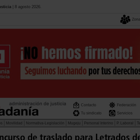
sticia
| 8 agosto 2026.
Zona
Contacto
Federación
Tu sindicato
Servicios
os
Movilidad
Normativa-Legislación
Mugeju
Personal Interino
P. Laboral
Te
ncurso de traslado para Letrados de