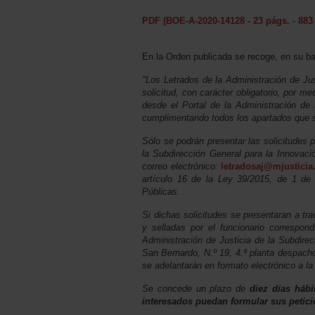
PDF (BOE-A-2020-14128 - 23 págs. - 883
En la Orden publicada se recoge, en su bas
"Los Letrados de la Administración de Jus
solicitud, con carácter obligatorio, por m
desde el Portal de la Administración de 
cumplimentando todos los apartados que se
Sólo se podrán presentar las solicitudes 
la Subdirección General para la Innovación
correo electrónico:
letradosaj@mjusticia
artículo 16 de la Ley 39/2015, de 1 de
Públicas.
Si dichas solicitudes se presentaran a tr
y selladas por el funcionario correspond
Administración de Justicia de la Subdirec
San Bernardo, N.º 19, 4.ª planta despacho
se adelantarán en formato electrónico a la
Se concede un plazo de
diez días hábi
interesados puedan formular sus petici