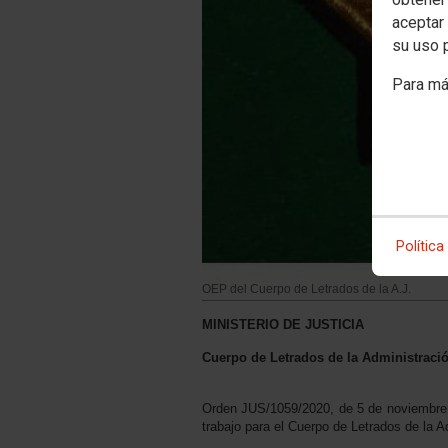
aceptar 
su uso 
Para má
Política
OEP del Cuerpo de Letrados de la A.J.
MINISTERIO DE JUSTICIA
Cuerpo de Letrados de la Administració
Orden JUS/1059/2020, de 5 de noviembre, 
trabajo para el Cuerpo de Letrados de la A