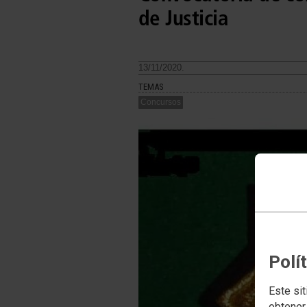
de Justicia
13/11/2020.
TEMAS
Concursos
Polí
Este sit
obtener