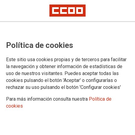
Oferta de comisiones de servicio
Política de cookies
04/2020 (Gestión y Tramitación)
para la unidad administrativa
Este sitio usa cookies propias y de terceros para facilitar
creada para hacer frente a Covid
la navegación y obtener información de estadísticas de
uso de nuestros visitantes. Puedes aceptar todas las
19
cookies pulsando el botón 'Aceptar' o configurarlas o
rechazar su uso pulsando el botón 'Configurar cookies'
Para más información consulta nuestra
Política de
30/10/2020.
cookies
TEMAS
Comisiones de Servicio/Sustituciones