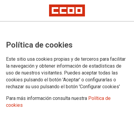
Publicada en el BOE la relación
Política de cookies
definitiva de personas aprobadas
en el proceso selectivo de Auxilio
Este sitio usa cookies propias y de terceros para facilitar
Judicial (OEP 2017-2018) y la
la navegación y obtener información de estadísticas de
uso de nuestros visitantes. Puedes aceptar todas las
oferta de plazas
cookies pulsando el botón 'Aceptar' o configurarlas o
rechazar su uso pulsando el botón 'Configurar cookies'
BOE de 8 de abril de 2022: se publica la oferta de plazas del proceso
selectivo de Auxilio Judicial (OEP 2017-2018), la relación de personas
Para más información consulta nuestra
Política de
aprobadas) y se abre el plazo de 20 días hábiles para la solicitud de
plazas y para la entrega de la documentación
cookies
CCOO ha denunciado que el Ministerio de Justicia y varias CCAA no
hayan ofrecido todas las plazas que quedaron sin cubrir en el concurso
de traslado
Se ha publicado en el BOE de hoy, 8 de abril de 2022, la