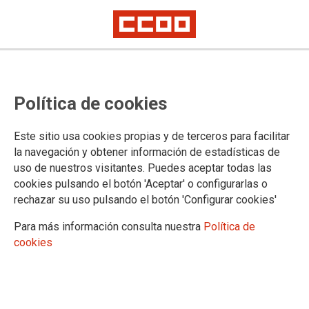
Convocatoria de sustituciones
Política de cookies
verticales
Este sitio usa cookies propias y de terceros para facilitar
Se ha publicado en la
página web del Gobierno de Cantabria
la navegación y obtener información de estadísticas de
la Resolución de 20 de febrero de 2026, del Director General
uso de nuestros visitantes. Puedes aceptar todas las
de Justicia y Víctimas del Terrorismo, por la que se convoca
cookies pulsando el botón 'Aceptar' o configurarlas o
la provisión temporal de puestos de trabajo mediante
rechazar su uso pulsando el botón 'Configurar cookies'
sustitución
Para más información consulta nuestra
Política de
20/02/2026.
cookies
TEMAS
Comisiones de Servicio/Sustituciones