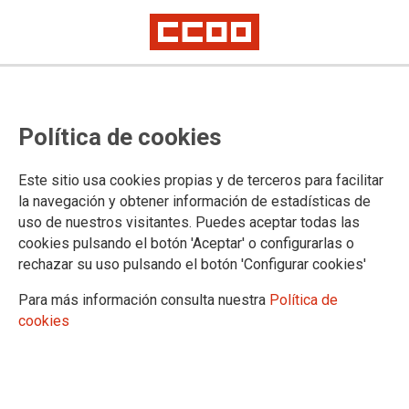
OFERTA COMISSIONS DE SERVEIS
Política de cookies
- CS 31/2025. BARCELONA,
GRANOLLERS I LLEIDA
Este sitio usa cookies propias y de terceros para facilitar
la navegación y obtener información de estadísticas de
Incorporació de tres persones del cos de tramitació processal i
uso de nuestros visitantes. Puedes aceptar todas las
administrativa
Incorporació de dos persones del cos de gestió processal i
cookies pulsando el botón 'Aceptar' o configurarlas o
administrativa
rechazar su uso pulsando el botón 'Configurar cookies'
Incorporació d'una persona del cos de metges/ses forenses
Para más información consulta nuestra
Política de
cookies
03/10/2025.
TEMAS
Comisiones de Servicio/Sustituciones