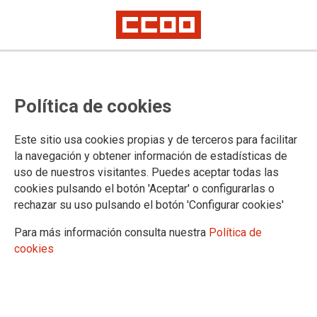
Oferta de comisiones de servicio
Política de cookies
en el Tribunal Supremo
Este sitio usa cookies propias y de terceros para facilitar
Publicado en la
página web del Ministerio de Justicia
la navegación y obtener información de estadísticas de
uso de nuestros visitantes. Puedes aceptar todas las
24/09/2025.
cookies pulsando el botón 'Aceptar' o configurarlas o
TEMAS
rechazar su uso pulsando el botón 'Configurar cookies'
Comisiones de Servicio/Sustituciones
Para más información consulta nuestra
Política de
cookies