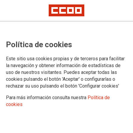
Convocatoria de sustituciones
Política de cookies
verticales
Este sitio usa cookies propias y de terceros para facilitar
Se ha publicado en la
página web del Gobierno de Cantabria
la navegación y obtener información de estadísticas de
la Resolución de 12 de mayo de 2025, del Director General
uso de nuestros visitantes. Puedes aceptar todas las
de Justicia y Víctimas del Terrorismo, por la que se convoca
cookies pulsando el botón 'Aceptar' o configurarlas o
la provisión temporal de puestos de trabajo mediante
rechazar su uso pulsando el botón 'Configurar cookies'
sustitución
Para más información consulta nuestra
Política de
12/05/2025.
cookies
TEMAS
Comisiones de Servicio/Sustituciones