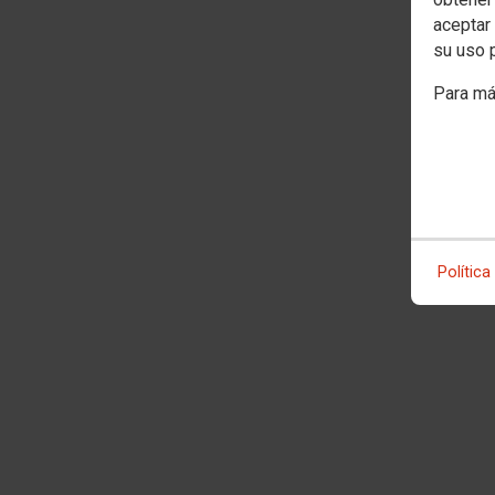
aceptar 
su uso 
Para má
Política