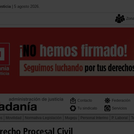
sticia
| 5 agosto 2026.
Zona
Contacto
Federación
Tu sindicato
Servicios
os
Movilidad
Normativa-Legislación
Mugeju
Personal Interino
P. Laboral
Te
echo Procesal Civil