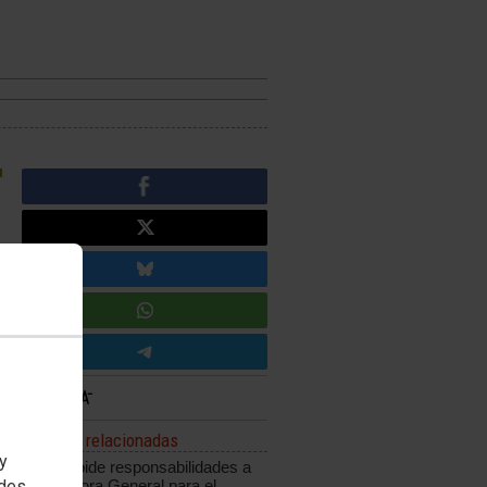
Noticias relacionadas
 y
CCOO pide responsabilidades a
edes
la Directora General para el