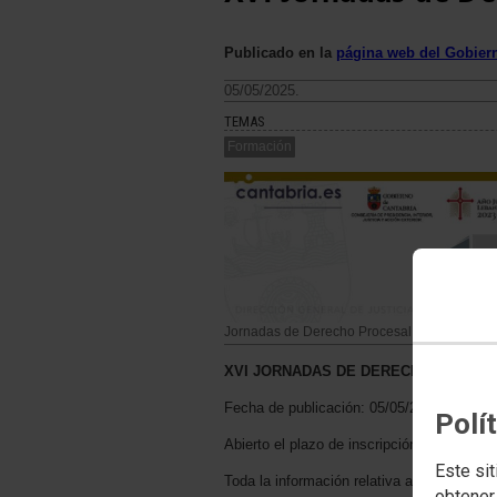
Publicado en la
página web del Gobier
05/05/2025.
TEMAS
Formación
Jornadas de Derecho Procesal Civil
XVI JORNADAS DE DERECHO PROCESA
Fecha de publicación: 05/05/2025
Polí
Abierto el plazo de inscripción para las X
Este sit
Toda la información relativa a las mismas,
obtener