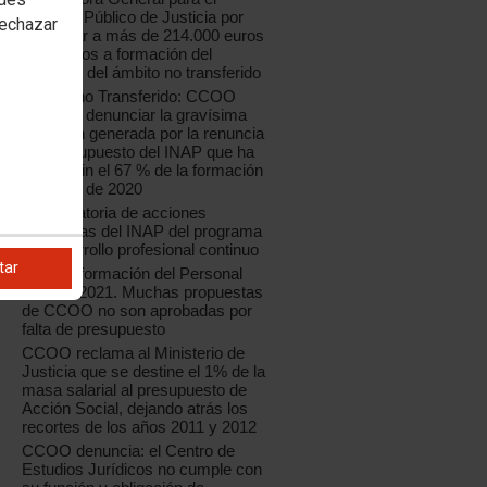
Servicio Público de Justicia por
rechazar
renunciar a más de 214.000 euros
destinados a formación del
personal del ámbito no transferido
Ámbito no Transferido: CCOO
vuelve a denunciar la gravísima
situación generada por la renuncia
del presupuesto del INAP que ha
dejado sin el 67 % de la formación
continua de 2020
Convocatoria de acciones
formativas del INAP del programa
de desarrollo profesional continuo
tar
Plan de formación del Personal
Laboral 2021. Muchas propuestas
de CCOO no son aprobadas por
falta de presupuesto
CCOO reclama al Ministerio de
Justicia que se destine el 1% de la
masa salarial al presupuesto de
Acción Social, dejando atrás los
recortes de los años 2011 y 2012
CCOO denuncia: el Centro de
Estudios Jurídicos no cumple con