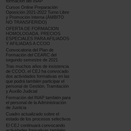
formación del INAP
Cursos Online Preparación
Oposición 2021-2022 Turno Libre
y Promoción Interna (ÁMBITO
NO TRANSFERIDO)
OFERTA DE FORMACION
HOMOLOGADA. PRECIOS
ESPECIALES PARA AFILIADOS
Y AFILIADAS A CCOO
Convocatoria del Plan de
Formación del CEARC del
segundo semestre de 2021
Tras muchos años de insistencia
de CCOO, el CEJ ha convocado
dos actividades formativas en las
que podrá también participar el
personal de Gestión, Tramitación
y Auxilio Judicial
Formación del INAP también para
el personal de la Administración
de Justicia
Cuadro actualizado sobre el
estado de los procesos selectivos
El CEJ continuará convocando
actividades formativas también