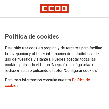
OFERTA COMISSIONS DE SERVEIS
Política de cookies
- 36/2024 BARCELONA, TERRASSA,
TARRAGONA, CUNIT I MATARÓ
Este sitio usa cookies propias y de terceros para facilitar
la navegación y obtener información de estadísticas de
Incorporació de tres persones del cos d'auxili judicial
uso de nuestros visitantes. Puedes aceptar todas las
Incorporació de vuit persones del cos de tramitació processal i
administrativa
cookies pulsando el botón 'Aceptar' o configurarlas o
Incorporació de tres persones del cos de gestió processal i
rechazar su uso pulsando el botón 'Configurar cookies'
administrativa
Para más información consulta nuestra
Política de
cookies
25/11/2024.
TEMAS
Comisiones de Servicio/Sustituciones