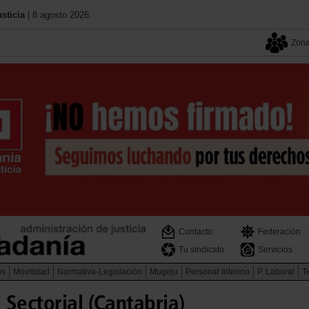
sticia
| 8 agosto 2026.
Zona
Contacto
Federación
Tu sindicato
Servicios
os
Movilidad
Normativa-Legislación
Mugeju
Personal Interino
P. Laboral
Te
Sectorial (Cantabria)