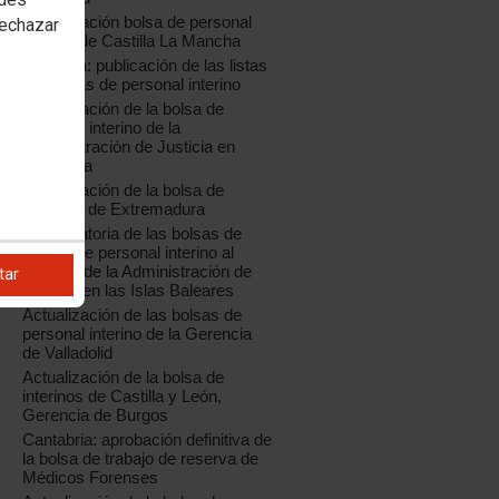
Actualización bolsa de personal
rechazar
interino de Castilla La Mancha
Cataluña: publicación de las listas
definitivas de personal interino
Actualización de la bolsa de
personal interino de la
Administración de Justicia en
Cantabria
Actualización de la bolsa de
interinos de Extremadura
Convocatoria de las bolsas de
trabajo de personal interino al
servicio de la Administración de
tar
Justicia en las Islas Baleares
Actualización de las bolsas de
personal interino de la Gerencia
de Valladolid
Actualización de la bolsa de
interinos de Castilla y León,
Gerencia de Burgos
Cantabria: aprobación definitiva de
la bolsa de trabajo de reserva de
Médicos Forenses