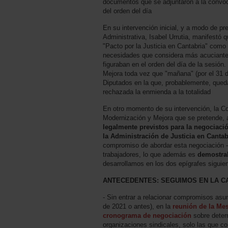
documentos que se adjuntaron a la convoc
del orden del día
En su intervención inicial, y a modo de pr
Administrativa, Isabel Urrutia, manifestó 
"Pacto por la Justicia en Cantabria" com
necesidades que considera más acuciantes
figuraban en el orden del día de la sesión
Mejora toda vez que "mañana" (por el 31 de
Diputados en la que, probablemente, queda
rechazada la enmienda a la totalidad
En otro momento de su intervención, la Cons
Modernización y Mejora que se pretende, 
legalmente previstos para la negociació
la Administración de Justicia en Cantab
compromiso de abordar esta negociación - 
trabajadores, lo que además es
demostra
desarrollamos en los dos epígrafes siguie
ANTECEDENTES: SEGUIMOS EN LA CA
- Sin entrar a relacionar compromisos asum
de 2021 o antes), en la
reunión de la Mes
cronograma de negociación
sobre deter
organizaciones sindicales, solo las que co