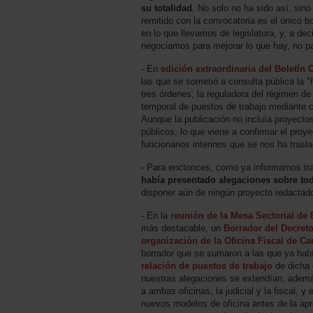
su totalidad
. No solo no ha sido así, sin
remitido con la convocatoria es el único 
en lo que llevamos de legislatura, y, a dec
negociamos para mejorar lo que hay, no pa
- En
edición extraordinaria del Boletín 
las que se sometió a consulta pública la "
tres órdenes, la reguladora del régimen de 
temporal de puestos de trabajo mediante c
Aunque la publicación no incluía proyecto
públicos, lo que viene a confirmar el pro
funcionarios interinos que se nos ha tras
- Para enctonces, como ya informamos tra
había presentado alegaciones sobre todo
disponer aún de ningún proyecto redactado
- En la
reunión de la Mesa Sectorial de
más destacable, un
Borrador del Decreto
organización de la Oficina Fiscal de Ca
borrador que se sumaron a las que ya ha
relación de puestos de trabajo
de dicha 
nuestras alegaciones se extendían, adem
a ambas oficinas, la judicial y la fiscal, 
nuevos modelos de oficina antes de la apr