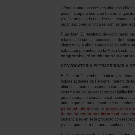
- Porque ante un conflicto vivo con el Mini
poco, incorporarnos a un foro en el que ib
y máxime cuando uno de esos acuerdos, en
organizaciones sindicales con las que le
Pues bien. El resultado de dicho pacto pa
relacionado con las condiciones de trabaj
siempre - y a abrir la negociación sobre r
había comprometido en la Mesa Sectorial 
compromiso, sino reiterado un compro
CONVOCATORIA EXTRAORDINARIA DE
El Director General de Justicia y Víctimas
bolsas actuales de Personal Interino de lo
últimos llamamientos incorporan a personas
incremento de las vacantes por jubilación 
propone una convocatoria extraordinaria con
ante lo que es muy importante no confund
personal interino
con el
proyecto de nu
de los funcionarios interinos al servici
sustanciales en este proyecto con respec
y a los que nos referimos a continuación
El Director General añadió que la Orden r