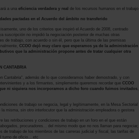
ulará a una
eficiencia verdadera y real
de los recursos humanos en el trabajo
idades pactadas en el Acuerdo del ámbito no transferido
cisamente, uno de los criterios que inspiró el Acuerdo de 2008, centrado
ya suscripción no impidió la negociación posterior de muchas otras
s de trabajo, con acuerdo o sin él, pero que la última de las premisas
Finalmente,
CCOO dejó muy claro que esperamos ya de la administración
butivos que la administración propone antes de tratar cualquier otra
EN CANTABRIA
a en Cantabria", además de lo que consideramos haber demostrado, y con
intervinientes y a los firmantes, simplemente queremos recordar que
CCOO
que ni siquiera nos incorporamos a dicho foro cuando fuimos invitados
,
condiciones de trabajo se negocia, legal y legítimamente, en la Mesa Sectorial
la misma, sin otro interlocutor que la administración empleadora o gestora
 las retribuciones y condiciones de trabajo en un foro en el que están
, abogados, procuradores... del mismo modo que no nos llaman para negociar,
s de trabajo de los miembros de las carreras judicial y fiscal, las tarifas de
 turno de oficio... etc