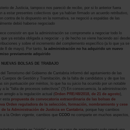
sterio de Justicia, tampoco nos pareció de recibo, por si lo anterior fuera
an a estar presentes colectivos que ya habían firmado un acuerdo retributivo,
 contra de lo dispuesto en la normativa, se negoció a espaldas de las
galmente debió haberse negociado
rece consistir en que la administración se compromete a negociar todo lo
o que ya estaba obligada a negociar - y de hecho se viene haciendo así desde
etribuciones y sobre el incremento del complemento específico (a lo que ya se
de 8 de mayo). Por tanto,
la administración no ha adquirido un nuevo
miso previamente adquirido
 NUEVAS BOLSAS DE TRABAJO
 del Terrorismo del Gobierno de Cantabria informó del agotamiento de las
s Cuerpos de Gestión y Tramitación, de la falta de candidatos y de que los
 sin puntuación por méritos, lo que ha su juicio ha ocurrido por un notable
y a la "falta de procesos selectivos" (?) En consecuencia, la administración
 arreglo a la regulación actual (
Orden PRE/48/2018, de 21 de agosto
),
ir esta
propuesta de convocatoria extraordinaria de las bolsas de
eva Orden reguladora de la selección, formación, nombramiento y cese
o de la Administración de Justicia en Cantabria
, porque hay cambios
to a la Orden vigente, cambios que
CCOO
no comparte en muchos aspectos,
eguladora vigente es "rígida" y que, en caso de agotamiento solo prevé una