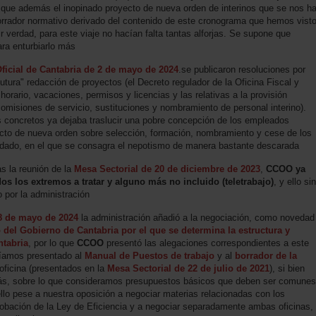
o que además el inopinado proyecto de nueva orden de interinos que se nos h
borrador normativo derivado del contenido de este cronograma que hemos vist
ir verdad, para este viaje no hacían falta tantas alforjas. Se supone que
ra enturbiarlo más
Oficial de Cantabria de 2 de mayo de 2024
.se publicaron resoluciones por
futura" redacción de proyectos (el Decreto regulador de la Oficina Fiscal y
horario, vacaciones, permisos y licencias y las relativas a la provisión
omisiones de servicio, sustituciones y nombramiento de personal interino).
s concretos ya dejaba traslucir una pobre concepción de los empleados
yecto de nueva orden sobre selección, formación, nombramiento y cese de los
ladado, en el que se consagra el nepotismo de manera bastante descarada
s la reunión de la
Mesa Sectorial de 20 de diciembre de 2023
,
CCOO ya
s los extremos a tratar y alguno más no incluido (teletrabajo)
, y ello sin
 por la administración
 8 de mayo de 2024
la administración añadió a la negociación, como novedad
 del Gobierno de Cantabria por el que se determina la estructura y
ntabria
, por lo que
CCOO
presentó las alegaciones correspondientes a este
bíamos presentado al
Manual de Puestos de trabajo
y al
borrador de la
oficina (presentados en la
Mesa Sectorial de 22 de julio de 2021
), si bien
ás, sobre lo que consideramos presupuestos básicos que deben ser comunes
y ello pese a nuestra oposición a negociar materias relacionadas con los
obación de la Ley de Eficiencia y a negociar separadamente ambas oficinas,