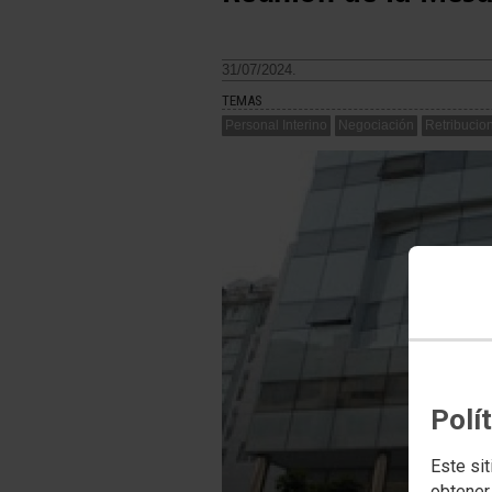
31/07/2024.
TEMAS
Personal Interino
Negociación
Retribucio
Polí
Este sit
obtener