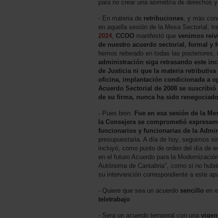
para no crear una asimetría de derechos y
- En materia de
retribuciones
, y más con
en aquella sesión de la Mesa Sectorial, tr
2024
,
CCOO
manifestó que
venimos reiv
de nuestro acuerdo sectorial, formal y
hemos reiterado en todas las posteriores, 
administración siga retrasando este inc
de Justicia ni que la materia retributi
oficina, implantación condicionada a o
Acuerdo Sectorial de 2008 se suscribió
de su firma, nunca ha sido renegociado
- Pues bien.
Fue en esa sesión de la Mes
la Consejera se comprometió expresame
funcionarios y funcionarias de la Admin
presupuestaria. A día de hoy, seguimos si
incluyó, como punto de orden del día de es
en el futuro Acuerdo para la Modernización
Autónoma de Cantabria", como si no hubié
su intervención correspondiente a este ap
- Quiere que sea un acuerdo
sencillo
en e
teletrabajo
- Sera un acuerdo temporal con una
vigen