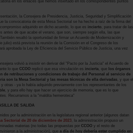
atoria en los enlaces que hemos insertado en los correspondientes puntos
esentación, la Consejera de Presidencia, Justicia, Seguridad y Simplificación
que la convocatoria de esta Mesa Sectorial se ha hecho a raíz de la firma del
o compromiso adquirido en dicho acuerdo, lo que es
incierto
, para tratar de las
 antes de que acabe el verano, que son, siempre según ella, las que
. También resaltó la oportunidad de firmar un Acuerdo de Modernización y
 julio) está prevista la reunión de la Comisión en el Congreso de los
rá aprobada la Ley de Eficiencia del Servicio Público de Justicia, una vez
ejera volvió a insistir en derivar del "Pacto por la Justicia" el Acuerdo de
ante lo que
CCOO
replicó que esa vinculación es
incierta
, que
los órganos
n de retribuciones y condiciones de trabajo del Personal al servicio de
ria son la Mesa Sectorial y las mesas técnicas de ella derivadas
, y que e
y otras - ya lo había adquirido previamente con los representantes de los
ble
, y para ello hay que hacer un ejercicio de memoria, que es lo que
ntes. Recurramos a la "maldita hemeroteca"
SILLA DE SALIDA
idos por la administración en la legislatura regional anterior (algunos datan
a Sectorial de 20 de diciembre de 2023
, la administración propuso un
minadas materias (no todas las propuestas por
CCOO
y el resto de
nvinieron a la administración), que
a día de hoy debería estar cumplido en