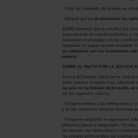
- Parte del contenido del acuerdo se vinc
- Advierte que
no se alcanzarán las cant
CCOO
manifestó que la sencillez fue, pre
especialmente en materia retributiva, y cu
cuestiones relacionadas con las condicione
impuestas no augura un buen resultado. 
un calendario con los incrementos retri
materia
SOBRE EL PACTO POR LA JUSTICIA 
Acerca del llamado "pacto por la Justici
todos nuestros respetos a los colectivos 
no solo no ha firmado dicho pacto, es 
por los siguientes motivos:
- Porque lo relativo a las retribuciones y 
y en las comisiones técnicas derivadas de 
- Porque no debatimos ni negociamos sobre
presentas jueces y magistrados, fiscales
por ejemplo, las retribuciones y condicione
los colegios profesionales, las cuantías del