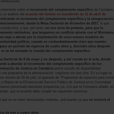
 retribuciones
cretamente sobre el
incremento del complemento específico
de Cantabria,
as un análisis del
acuerdo del ámbito no transferido de 11 de abril de
indicando el incremento del complemento específico y la renegociación
 fehacientemente, desde la Mesa Sectorial de diciembre de 2017
, lo que
incluida ésta, y que, por tanto,
no nos sirve de pretexto, para que la
remento retributivo, que tengamos un conflicto abierto con el Ministerio
va se vaya a afectar por la implantación de unos nuevos modelos de
portunidad política, cuando es contundentemente claro que nuestro
 para un período de vigencia de cuatro años y, dieciséis años después
 ni se ha revisado la cuantía del complemento específico
a Sectorial de 8 de mayo y no después, y así consta en el acta, donde
nte a abordar el incremento del complemento específico de los
istración de Justicia en Cantabria
previo estudio de disponibilidad
n una propuesta de la administración, seguimos sin una cifra. En su lugar se
ta reunión de 30 de julio, el apartado de "Propuestas de aspectos para inclui
 y Mejora de la Eficiencia del Servicio Público de Justicia en la Comunidad
ramos presentado bastantes propuestas ya, a lo que la Consejera añadió, en
artado, que el acuerdo debe cumplir las siguientes premisas
l que no se traten demasiadas materias, anticipando ya que
no incluirá el
cia de tres o cuatro años