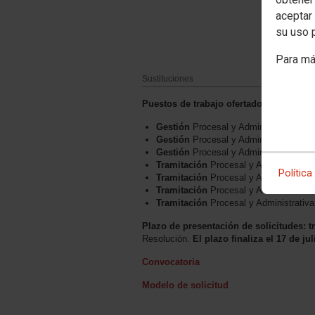
aceptar 
su uso 
Para má
Sustituciones
Puestos de trabajo ofertados:
Gestión
Procesal y Administrativa,
Ju
Gestión
Procesal y Administrativa,
Ju
Gestión
Procesal y Administrativa,
Se
Tramitación
Procesal y Administrativ
Política
Tramitación
Procesal y Administrativ
Tramitación
Procesal y Administrativ
Tramitación
Procesal y Administrativ
Plazo de presentación de solicitudes: t
Resolución.
El plazo finaliza el 17 de ju
Convocatoria
Modelo de solicitud