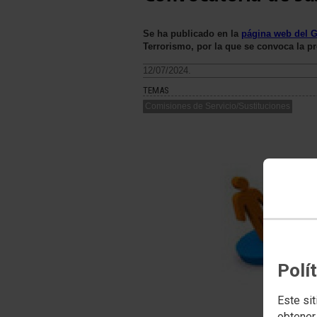
Se ha publicado en la
página web del G
Terrorismo, por la que se convoca la p
12/07/2024.
TEMAS
Comisiones de Servicio/Sustituciones
Polí
Este sit
obtener