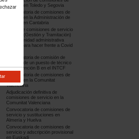
servicio en Toledo y Segovia
rechazar
Convocatoria de comisiones de
servicio en la Administración de
Justicia en Cantabria
Oferta de comisiones de servicio
04/2020 (Gestión y Tramitación)
para la unidad administrativa
creada para hacer frente a Covid
19
Convocatoria de comisión de
servicio de un puesto de técnico
de Prevención B en el INTCF
Convocatoria de comisiones de
tar
servicio en la Comunitat
Valenciana
Adjudicación definitiva de
comisiones de servicio en la
Comunitat Valenciana
Convocatoria de comisiones de
servicio y sustituciones en
Almería y Huelva
Convocatoria de comisiones de
servicio y adscripción provisional
en Euskadi