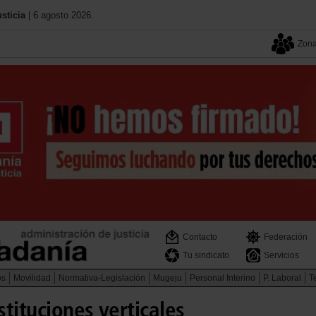
sticia
| 6 agosto 2026.
Zona
Contacto
Federación
Tu sindicato
Servicios
os
Movilidad
Normativa-Legislación
Mugeju
Personal Interino
P. Laboral
Te
tituciones verticales