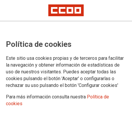
Convocatoria de comisiones de
Política de cookies
servicio/sustituciones en Granada
Este sitio usa cookies propias y de terceros para facilitar
Publicado en el
Portal Adriano
la navegación y obtener información de estadísticas de
uso de nuestros visitantes. Puedes aceptar todas las
01/07/2024.
cookies pulsando el botón 'Aceptar' o configurarlas o
TEMAS
rechazar su uso pulsando el botón 'Configurar cookies'
Comisiones de Servicio/Sustituciones
Para más información consulta nuestra
Política de
cookies
Comisiones de servicio