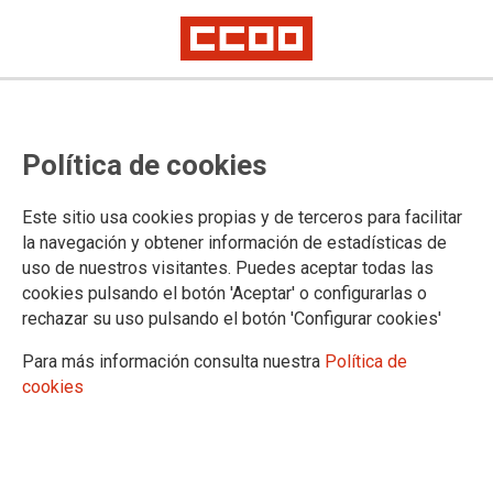
Convocatoria de comisiones de
Política de cookies
servicio en Asturias
Este sitio usa cookies propias y de terceros para facilitar
Se ha publicado en
asturias.es
y en la intranet del Gobierno
la navegación y obtener información de estadísticas de
del Principado de Asturias la Resolución de 30 de mayo de
uso de nuestros visitantes. Puedes aceptar todas las
2024 por la que se hace oferta pública para la provisión
cookies pulsando el botón 'Aceptar' o configurarlas o
temporal, mediante el otorgamiento de comisión de servicios,
rechazar su uso pulsando el botón 'Configurar cookies'
de los puestos de trabajo vacantes en órganos, servicios o
unidades de la Administración de Justicia cuya gestión
Para más información consulta nuestra
Política de
corresponde a la Comunidad Autónoma del Principado de
cookies
Asturias
01/06/2024.
TEMAS