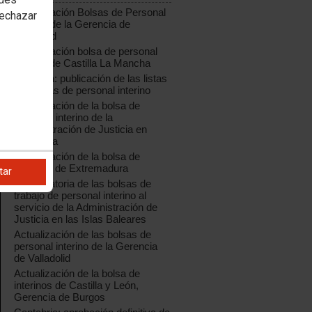
Actualización Bolsas de Personal
rechazar
Interino de la Gerencia de
Valladolid
Actualización bolsa de personal
interino de Castilla La Mancha
Cataluña: publicación de las listas
definitivas de personal interino
Actualización de la bolsa de
personal interino de la
Administración de Justicia en
Cantabria
Actualización de la bolsa de
interinos de Extremadura
tar
Convocatoria de las bolsas de
trabajo de personal interino al
servicio de la Administración de
Justicia en las Islas Baleares
Actualización de las bolsas de
personal interino de la Gerencia
de Valladolid
Actualización de la bolsa de
interinos de Castilla y León,
Gerencia de Burgos