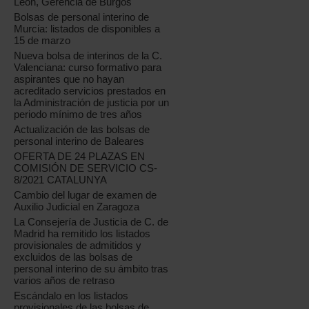
León, Gerencia de Burgos
Bolsas de personal interino de
Murcia: listados de disponibles a
15 de marzo
Nueva bolsa de interinos de la C.
Valenciana: curso formativo para
aspirantes que no hayan
acreditado servicios prestados en
la Administración de justicia por un
periodo mínimo de tres años
Actualización de las bolsas de
personal interino de Baleares
OFERTA DE 24 PLAZAS EN
COMISIÓN DE SERVICIO CS-
8/2021 CATALUNYA
Cambio del lugar de examen de
Auxilio Judicial en Zaragoza
La Consejería de Justicia de C. de
Madrid ha remitido los listados
provisionales de admitidos y
excluidos de las bolsas de
personal interino de su ámbito tras
varios años de retraso
Escándalo en los listados
provisionales de las bolsas de