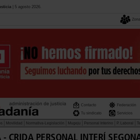
sticia
| 5 agosto 2026.
Zona
Contacto
Federación
Tu sindicato
Servicios
os
Movilidad
Normativa-Legislación
Mugeju
Personal Interino
P. Laboral
Te
 - CRIDA PERSONAL INTERÍ SEGO