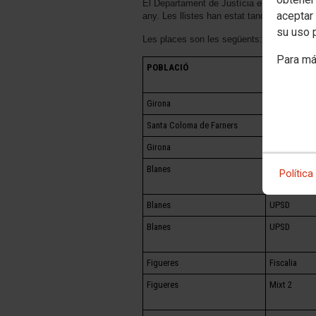
El Departament de Justícia ens ha comuni
aceptar 
any. Les llistes han estat tancades amb d
su uso 
Les places son les següents:
Para má
POBLACIÓ
ÓRGAN JUD
Girona
Fiscalia
Santa Coloma de Farners
Mixt 4
Girona
SCPG
Blanes
SCPG
Política
Blanes
UPSD
Blanes
UPSD
Figueres
Fiscalia
Figueres
Mixt 2