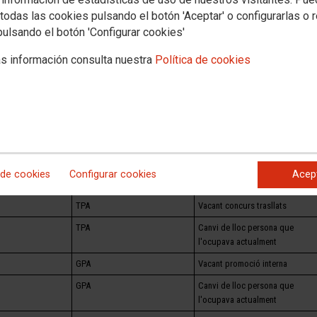
cat les places oferides corresponents a la segona quinzena de maig d'aquest
todas las cookies pulsando el botón 'Aceptar' o configurarlas o 
ata d'ahir 22 de maig de 2024.
pulsando el botón 'Configurar cookies'
s información consulta nuestra
Política de cookies
ICIAL
COS
MOTIU NOMENNAMENT /
OBSERVACIONS
TPA
Substitució IT
AJ
Substitució IT
AJ
Substitució IT
TPA
Substitució habilitació cos
 de cookies
Configurar cookies
Acep
superior
TPA
Vacant concurs trasllats
TPA
Canvi de lloc persona que
l'ocupava actualment
GPA
Vacant promoció interna
GPA
Canvi de lloc persona que
l'ocupava actualment