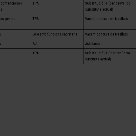
s contenciosos
TPA
Substitució IT (per canvi lloc
us
substituta actual)
ns penals
TPA
Vacant concurs de trasllats
u
GPA amb funcions secretaria
Vacant concurs de trasllats
u
AJ
Jubilació
TPA
Substitució IT ( per renúncia
sustituta actual)