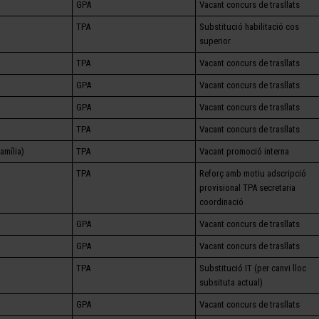
GPA
Vacant concurs de trasllats
TPA
Substitució habilitació cos
superior
TPA
Vacant concurs de trasllats
GPA
Vacant concurs de trasllats
GPA
Vacant concurs de trasllats
TPA
Vacant concurs de trasllats
família)
TPA
Vacant promoció interna
TPA
Reforç amb motiu adscripció
provisional TPA secretaria
coordinació
GPA
Vacant concurs de trasllats
GPA
Vacant concurs de trasllats
TPA
Substitució IT (per canvi lloc
subsituta actual)
GPA
Vacant concurs de trasllats