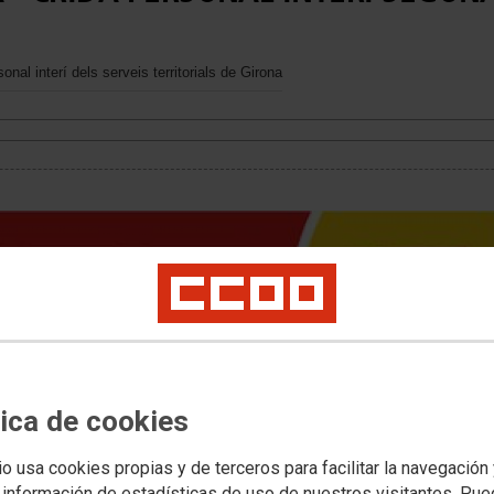
al interí dels serveis territorials de Girona
tica de cookies
io usa cookies propias y de terceros para facilitar la navegación
 información de estadísticas de uso de nuestros visitantes. Pu