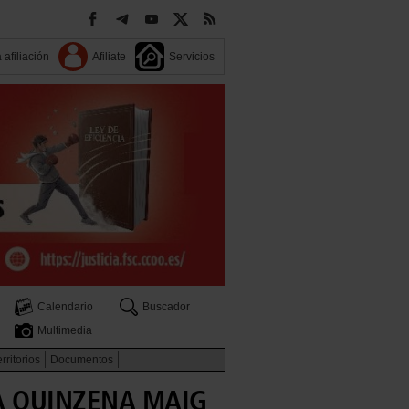
 afiliación
Afiliate
Servicios
Calendario
Buscador
Multimedia
rritorios
Documentos
NA QUINZENA MAIG