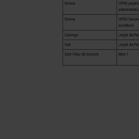
Girona
UPSD jutjat
administrati
Girona
UPSD Seccio
auciència
Calonge
Jutjat de Pa
Salt
Jutjat de Pa
Sant Feliu de Guíxols
Mixt 1