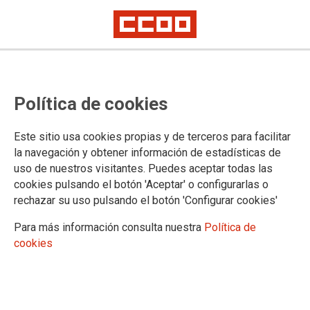
Oposiciones Tramitación, turno
Política de cookies
libre: añadidas tres plazas para
elegir
Este sitio usa cookies propias y de terceros para facilitar
la navegación y obtener información de estadísticas de
uso de nuestros visitantes. Puedes aceptar todas las
Trasladamos la siguiente información remitida por la
cookies pulsando el botón 'Aceptar' o configurarlas o
Dirección de la Administración de Justicia de Euskadi y que
rechazar su uso pulsando el botón 'Configurar cookies'
afecta a las/os opositoras/es de Tramitación Turno Libre
Para más información consulta nuestra
Política de
08/02/2024.
cookies
TEMAS
Oposiciones