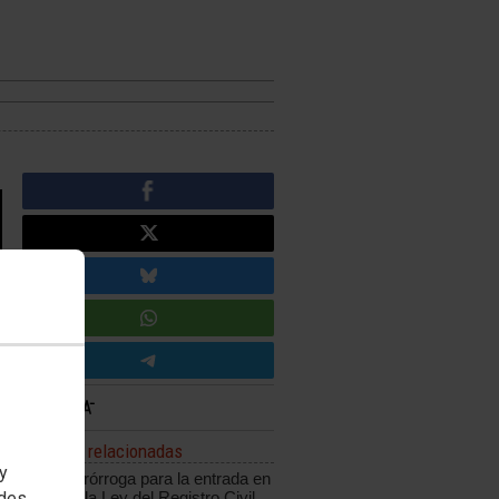
Noticias relacionadas
 y
Nueva prórroga para la entrada en
edes
vigor de la Ley del Registro Civil