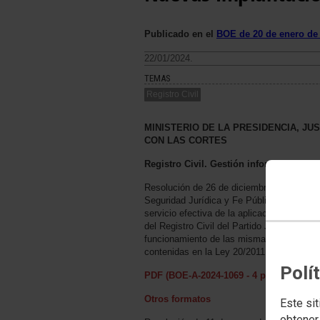
Publicado en el
BOE de 20 de enero de
22/01/2024.
TEMAS
Registro Civil
MINISTERIO DE LA PRESIDENCIA, JU
CON LAS CORTES
Registro Civil. Gestión informatizada
Resolución de 26 de diciembre de 2023, de
Seguridad Jurídica y Fe Pública, por la qu
servicio efectiva de la aplicación informát
del Registro Civil del Partido Judicial de S
funcionamiento de las mismas conforme a 
contenidas en la Ley 20/2011, de 21 de juli
Polí
PDF (BOE-A-2024-1069 - 4 págs. - 202 K
Otros formatos
Este sit
obtener