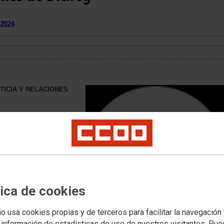
 2024
STICIA Y RELACIONES
 la Dirección General de
e se acuerda la entrada en
ica Dicireg en las Oficinas
egovia, para el
las previsiones
o, del Registro Civil
tica de cookies
B)
io usa cookies propias y de terceros para facilitar la navegación
 información de estadísticas de uso de nuestros visitantes. Pu