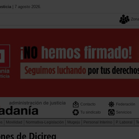
sticia
| 7 agosto 2026.
Zona
Contacto
Federación
Tu sindicato
Servicios
os
Movilidad
Normativa-Legislación
Mugeju
Personal Interino
P. Laboral
Te
nes de Dicireg