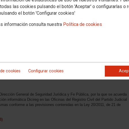
Dirección General de
DICIREG
todas las cookies pulsando el botón 'Aceptar' o configurarlas o 
e se acuerda la entrada en
ica Dicireg en las Oficinas del Registro Civil del Partido Judicial de Casas-
pulsando el botón 'Configurar cookies'
mas conforme a las previsiones contenidas en la Ley 20/2011, de 21 de julio,
s información consulta nuestra
Política de cookies
B)
Dirección General de Seguridad Jurídica y Fe Pública, por la que se acuerda
ción informática Dicireg en las Oficinas del Registro Civil del Partido Judicial
 mismas conforme a las previsiones contenidas en la Ley 20/2011, de 21 de
 de cookies
Configurar cookies
Acep
B)
Dirección General de Seguridad Jurídica y Fe Pública, por la que se acuerda
ción informática Dicireg en las Oficinas del Registro Civil del Partido Judicial
ismas conforme a las previsiones contenidas en la Ley 20/2011, de 21 de
B)