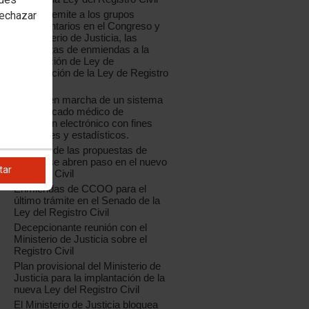
CCOO remite a los grupos
rechazar
parlamentarios en el Congreso y
al Ministerio de Justicia, las
propuestas de enmiendas a la
Proposición de Ley de
Modificación de la Ley de Registro
Civil
Puesta en marcha de un sistema
de certificado médico de
defunción electrónico con fines
registrales y estadísticos.
Muchas de las propuestas de
CCOO se abren paso en el nuevo
tar
Registro Civil
Enmiendas de CCOO para el
último trámite en el Senado de la
Ley del Registro Civil
Decepcionante reunión con el
Ministerio de Justicia sobre el
Registro Civil
Plan provisional del Ministerio de
Justicia para la implantación de la
nueva Ley del Registro Civil
El Ministerio de Justicia bloquea