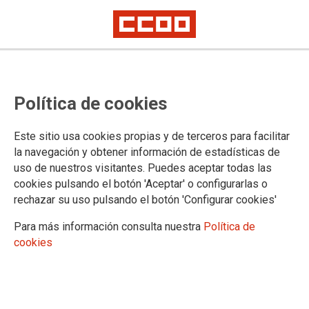
Ampliación de plazo de inscripción
Política de cookies
en curso del INAP
Este sitio usa cookies propias y de terceros para facilitar
Publicado en la página web del INAP
la navegación y obtener información de estadísticas de
uso de nuestros visitantes. Puedes aceptar todas las
17/01/2024.
cookies pulsando el botón 'Aceptar' o configurarlas o
TEMAS
rechazar su uso pulsando el botón 'Configurar cookies'
Formación
Para más información consulta nuestra
Política de
cookies