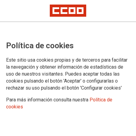
Convocatoria de sustituciones
Política de cookies
verticales
Este sitio usa cookies propias y de terceros para facilitar
Se ha publicado en la página web del Gobierno de Cantabria
la navegación y obtener información de estadísticas de
la Resolución de 15 de enero de 2024, del Director General
uso de nuestros visitantes. Puedes aceptar todas las
de Justicia y Víctimas del Terrorismo, por la que se convoca
cookies pulsando el botón 'Aceptar' o configurarlas o
la provisión temporal de puestos de trabajo mediante
rechazar su uso pulsando el botón 'Configurar cookies'
sustitución
Para más información consulta nuestra
Política de
15/01/2024.
cookies
TEMAS
Comisiones de Servicio/Sustituciones