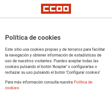
AMPLIACIÓ BORSA DE VIGILANTS
Política de cookies
DELS PROCESSOS SELECTIUS A
L'ADMINISTRACIÓ DE JUSTÍCIA
Este sitio usa cookies propias y de terceros para facilitar
la navegación y obtener información de estadísticas de
La Subdirecció General de Recursos Humans i Econòmics obre una
uso de nuestros visitantes. Puedes aceptar todas las
convocatòria per a ampliar el numero de vigilants a les proves selectives
a l'Administració de Justícia
cookies pulsando el botón 'Aceptar' o configurarlas o
El termini finalitza el proper 22 de desembre de 2023
rechazar su uso pulsando el botón 'Configurar cookies'
Para más información consulta nuestra
Política de
15/12/2023.
cookies
TEMAS
Refuerzos
Oposiciones
Les persones interesades en formar part de les esmentades