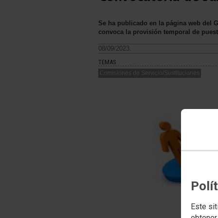
Se ha publicado en la página web del Go
convoca la provisión temporal de puest
08/09/2023.
TEMAS
Comisiones de Servicio/Sustituciones
Polí
Este sit
obtener