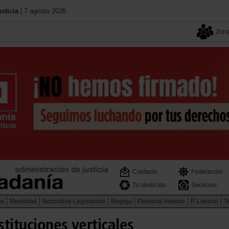
sticia
| 7 agosto 2026.
Zona
Contacto
Federación
Tu sindicato
Servicios
os
Movilidad
Normativa-Legislación
Mugeju
Personal Interino
P. Laboral
Te
tituciones verticales