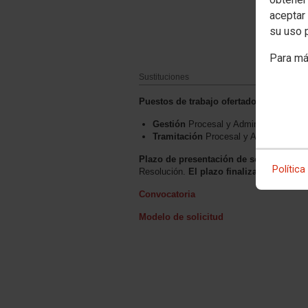
aceptar 
su uso 
Para má
Sustituciones
Puestos de trabajo ofertados:
Gestión
Procesal y Administrativa,
Ju
Tramitación
Procesal y Administrativ
Plazo de presentación de solicitudes: t
Política
Resolución.
El plazo finaliza el 13 de s
Convocatoria
Modelo de solicitud