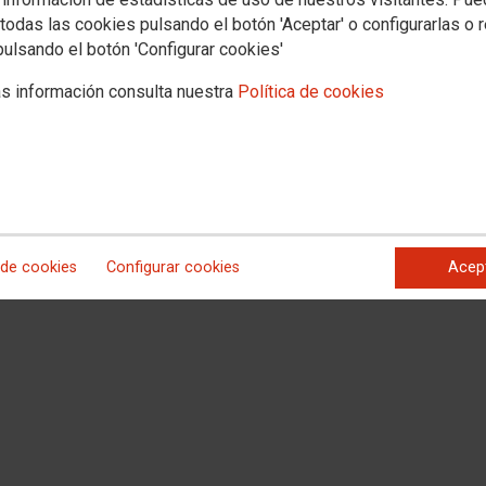
todas las cookies pulsando el botón 'Aceptar' o configurarlas o 
pulsando el botón 'Configurar cookies'
s información consulta nuestra
Política de cookies
zgado de 1ª Instancia e Instrucción nº1 de Torrelavega
a,
Sección 4ª de la Audiencia Provincial de Cantabria
res días hábiles
contados a partir del siguiente al de la publicación de la
 de cookies
Configurar cookies
Acep
eptiembre de 2023