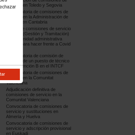
servicio en Toledo y Segovia
rechazar
Convocatoria de comisiones de
servicio en la Administración de
Justicia en Cantabria
Oferta de comisiones de servicio
04/2020 (Gestión y Tramitación)
para la unidad administrativa
creada para hacer frente a Covid
19
Convocatoria de comisión de
servicio de un puesto de técnico
de Prevención B en el INTCF
Convocatoria de comisiones de
tar
servicio en la Comunitat
Valenciana
Adjudicación definitiva de
comisiones de servicio en la
Comunitat Valenciana
Convocatoria de comisiones de
servicio y sustituciones en
Almería y Huelva
Convocatoria de comisiones de
servicio y adscripción provisional
en Euskadi