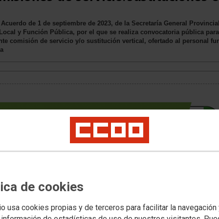
 Acuerdo de 1 de septiembre de 2023, de la Secretaría General Provincial
Local y Función Pública, por el que se realiza convocatoria pública para
te comisión de servicio y/o sustitución vertical, ofertado al personal f
ia
tica de cookies
io usa cookies propias y de terceros para facilitar la navegación
inco días hábiles, entre los días 4 al 8 de septiembre de 2023, ambos
 información de estadísticas de uso de nuestros visitantes. Pu