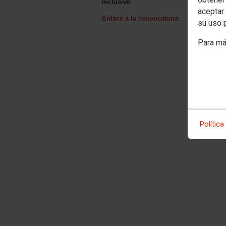
inclusive
aceptar 
Enlace a la convocatoria
su uso 
Para má
Política