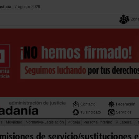
sticia
| 7 agosto 2026.
Zona
Contacto
Federación
Tu sindicato
Servicios
os
Movilidad
Normativa-Legislación
Mugeju
Personal Interino
P. Laboral
Te
misiones de servicio/sustituciones 