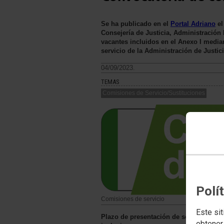
Se ha publicado en el
Portal Adriano
el
Consejería de Justicia, Administración 
vacantes incluidos en el Anexo I median
servicio de la Administración de Justic
04/09/2023.
TEMAS
Comisiones de Servicio/Sustituciones
Polí
Comisiones de servicio
Este sit
Plazo de presentación de solicitudes: c
obtener