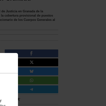
 de Justicia en Granada de la
 la cobertura provisional de puestos
uncionario de los Cuerpos Generales al
 y
edes