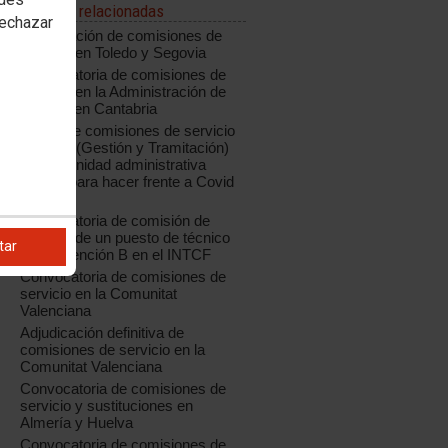
Noticias relacionadas
rechazar
Adjudicación de comisiones de
servicio en Toledo y Segovia
Convocatoria de comisiones de
servicio en la Administración de
Justicia en Cantabria
Oferta de comisiones de servicio
04/2020 (Gestión y Tramitación)
para la unidad administrativa
creada para hacer frente a Covid
19
Convocatoria de comisión de
servicio de un puesto de técnico
tar
de Prevención B en el INTCF
Convocatoria de comisiones de
servicio en la Comunitat
Valenciana
Adjudicación definitiva de
comisiones de servicio en la
Comunitat Valenciana
Convocatoria de comisiones de
servicio y sustituciones en
Almería y Huelva
Convocatoria de comisiones de