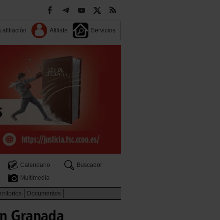
 afiliación
Afiliate
Servicios
Calendario
Buscador
Multimedia
rritorios
Documentos
en Granada