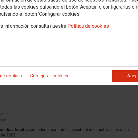
todas las cookies pulsando el botón 'Aceptar' o configurarlas o 
pulsando el botón 'Configurar cookies'
s información consulta nuestra
Política de cookies
 nº 2 de Santoña
der
 de cookies
Configurar cookies
Acep
der
nº 1 de Laredo
nder
nder
res días hábiles
contados a partir del siguiente al de la publicación de la
o de 2023