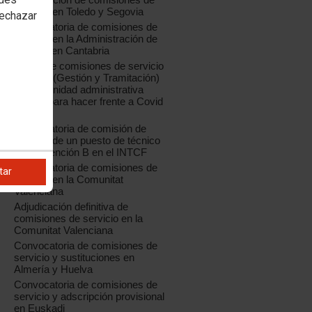
servicio en Toledo y Segovia
rechazar
Convocatoria de comisiones de
servicio en la Administración de
Justicia en Cantabria
Oferta de comisiones de servicio
04/2020 (Gestión y Tramitación)
para la unidad administrativa
creada para hacer frente a Covid
19
Convocatoria de comisión de
servicio de un puesto de técnico
de Prevención B en el INTCF
Convocatoria de comisiones de
tar
servicio en la Comunitat
Valenciana
Adjudicación definitiva de
comisiones de servicio en la
Comunitat Valenciana
Convocatoria de comisiones de
servicio y sustituciones en
Almería y Huelva
Convocatoria de comisiones de
servicio y adscripción provisional
en Euskadi