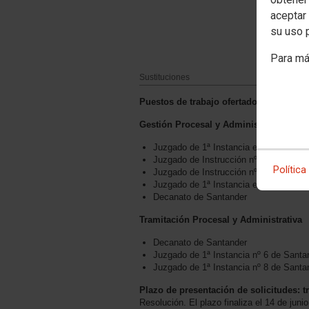
aceptar 
su uso 
Para má
Sustituciones
Puestos de trabajo ofertados
Gestión Procesal y Administrativa
Juzgado de 1ª Instancia e Instrucción
Juzgado de Instrucción nº 2 de Santan
Política
Juzgado de Instrucción nº 3 de Santan
Juzgado de 1ª Instancia e Instrucción 
Decanato de Santander
Tramitación Procesal y Administrativa
Decanato de Santander
Juzgado de 1ª Instancia nº 6 de Santa
Juzgado de 1ª Instancia nº 8 de Santa
Plazo de presentación de solicitudes: t
Resolución. El plazo finaliza el 14 de juni