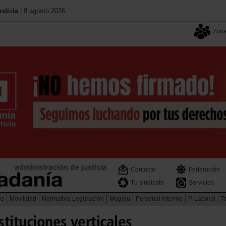
sticia
| 8 agosto 2026.
Zona
Contacto
Federación
Tu sindicato
Servicios
os
Movilidad
Normativa-Legislación
Mugeju
Personal Interino
P. Laboral
Te
tituciones verticales