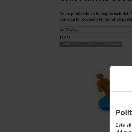
Se ha publicado en la página web del Go
convoca la provisión temporal de puest
12/06/2023.
TEMAS
Comisiones de Servicio/Sustituciones
Polí
Este sit
obtener