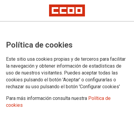
Jueves, 4 de mayo, HUELGA EN
Política de cookies
JUSTICIA
Este sitio usa cookies propias y de terceros para facilitar
Comunicado del Comité de Huelga
la navegación y obtener información de estadísticas de
uso de nuestros visitantes. Puedes aceptar todas las
02/05/2023.
cookies pulsando el botón 'Aceptar' o configurarlas o
TEMAS
rechazar su uso pulsando el botón 'Configurar cookies'
Negociación
Retribuciones
Legislación
Para más información consulta nuestra
Política de
cookies