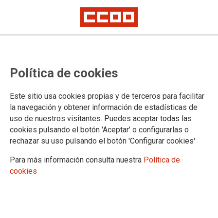
Huelga de todo el personal de
Política de cookies
Justicia
Los sindicatos CSIF, STAJ, CCOO y UGT convocamos huelga en la
Este sitio usa cookies propias y de terceros para facilitar
Administración de Justicia en reivindicación de una LOEO sin trampas,
la navegación y obtener información de estadísticas de
unas funciones claras y unas retribuciones justas
uso de nuestros visitantes. Puedes aceptar todas las
Constituido el Comité de huelga, desde el mismo, hacemos
cookies pulsando el botón 'Aceptar' o configurarlas o
un llamamiento a todo el personal de Justicia para que
rechazar su uso pulsando el botón 'Configurar cookies'
secunde estas movilizaciones con independencia de su
Para más información consulta nuestra
Política de
ámbito territorial de destino
cookies
05/04/2023.
TEMAS
Negociación
Retribuciones
Legislación