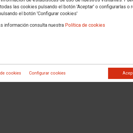
todas las cookies pulsando el botón 'Aceptar' o configurarlas o 
pulsando el botón 'Configurar cookies'
s información consulta nuestra
Política de cookies
utualidad General Judicial
la siguiente información:
danos pueden consultar el estado de sus procedimientos en la Mutualidad
o de acceso general de la AGE
icio
Consultar el estado de mis solicitudes
de la sede electrónica de la
 de cookies
Configurar cookies
Acep