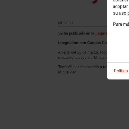
aceptar 
su uso 
MUGEJU
Para má
Se ha publicado en la
página web de la M
Integración con Carpeta Ciudadana
A partir del 23 de marzo, todos los ciuda
mediante la sección "Mi carpeta" del
Punt
También pueden hacerlo a través del serv
Política
Mutualidad