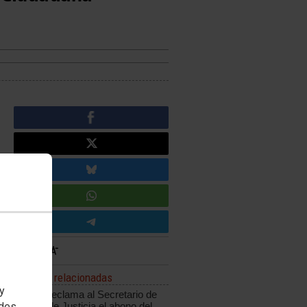
Noticias relacionadas
 y
CCOO reclama al Secretario de
edes
Estado de Justicia el abono del