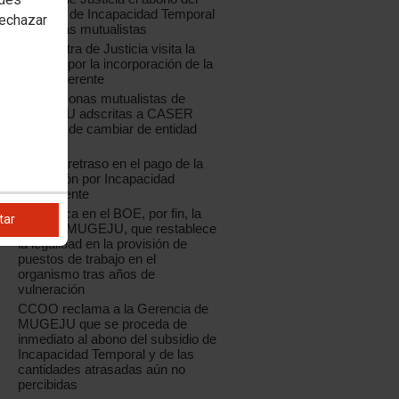
subsidio de Incapacidad Temporal
rechazar
a los y las mutualistas
La ministra de Justicia visita la
Mugeju, por la incorporación de la
nueva Gerente
Las personas mutualistas de
MUGEJU adscritas a CASER
deberán de cambiar de entidad
médica
Mugeju: retraso en el pago de la
prestación por Incapacidad
Permanente
Se publica en el BOE, por fin, la
tar
RPT de MUGEJU, que restablece
la legalidad en la provisión de
puestos de trabajo en el
organismo tras años de
vulneración
CCOO reclama a la Gerencia de
MUGEJU que se proceda de
inmediato al abono del subsidio de
Incapacidad Temporal y de las
cantidades atrasadas aún no
percibidas