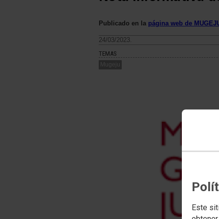
Publicado en la
página web de MUGEJ
24/03/2023.
TEMAS
Mugeju
Polí
Este sit
obtener