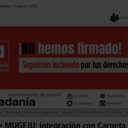
sticia
| 6 agosto 2026.
Zona
Contacto
Federación
Tu sindicato
Servicios
os
Movilidad
Normativa-Legislación
Mugeju
Personal Interino
P. Laboral
Te
e MUGEJU: integración con Carpeta